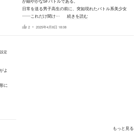
が細やかなSFバトルである。
日常を送る男子高生の前に、突如現れたバトル系美少女
――これだけ聞け…
続きを読む
2
2025年4月8日 18:08
設定
がよ
形に
もっと見る