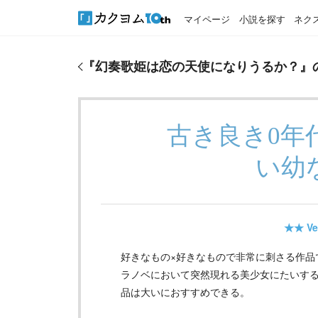
マイページ
小説を探す
ネク
『
幻奏歌姫は恋の天使になりうるか？
』のおすすめ
『
幻奏歌姫は恋の天使になりうるか？
』
古き良き0年
い幼な
★★
Ve
好きなもの×好きなもので非常に刺さる作品
ラノベにおいて突然現れる美少女にたいす
品は大いにおすすめできる。