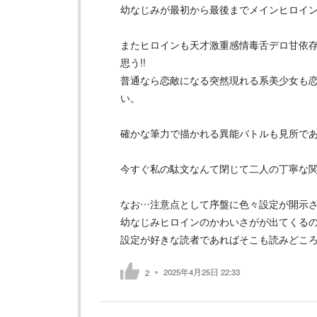
幼なじみが最初から最後までメインヒロイ
またヒロインも天才激重感情毒舌デロ甘依
思う!!
普通なら恋敵になる突然現れる系美少女も
い。
確かな筆力で描かれる異能バトルも見所で
今すぐ私の駄文なんて閉じて二人の丁寧な関
なお…注意点として序盤に色々設定が開示
幼なじみヒロインのかわいさがが出てくる
設定が好きな読者であればそこも読みどこ
2025年4月25日 22:33
2