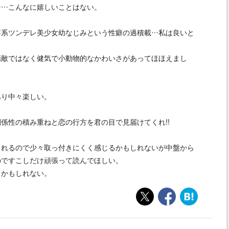
ン…こんなに嬉しいことはない。
存系ツンデレ美少女幼なじみという性癖の過積載…私は良いと
恋敵ではなく健気で小動物的なかわいさがあってほほえまし
あり中々楽しい。
係性の積み重ねと恋の行方を君の目で見届けてくれ!!
されるので少々取っ付きにくく感じるかもしれないが中盤から
のですこしだけ頑張って読んでほしい。
ろかもしれない。