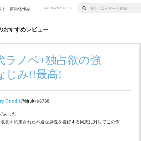
スト
書籍化作品
KADOKAWA Group
レビュー
のおすすめレビュー
代ラノベ+独占欲の強
じみ!!最高!
ry Good!!
@kirukiru6788
であった
る敗北を約束された不遇な属性を愛好する同志に対してこの作