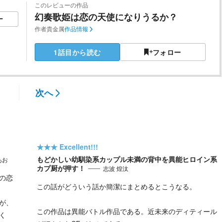
このレビューの作品
幻奏歌姫は恋の天使になりうるか？
ー
作者
貴金属
作品情報
1話目から読む
フォロー
次へ
★★★
Excellent!!!
もどかしい幼馴染系カップル未満の背中を異能ヒロイン系
あお
カプ厨が押す！
志波 煌汰
の恋
この話がどういう話か簡潔にまとめるとこうなる。
が、
この作品は異能バトル作品である。近未来のディティール
く