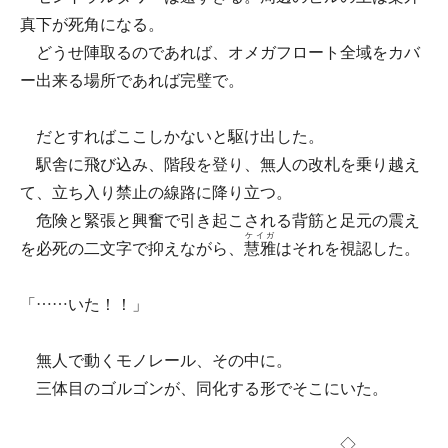
真下が死角になる。
どうせ陣取るのであれば、オメガフロート全域をカバ
ー出来る場所であれば完璧で。
だとすればここしかないと駆け出した。
駅舎に飛び込み、階段を登り、無人の改札を乗り越え
て、立ち入り禁止の線路に降り立つ。
危険と緊張と興奮で引き起こされる背筋と足元の震え
ケイガ
を必死の二文字で抑えながら、
慧雅
はそれを視認した。
「……いた！！」
無人で動くモノレール、その中に。
三体目のゴルゴンが、同化する形でそこにいた。
◇