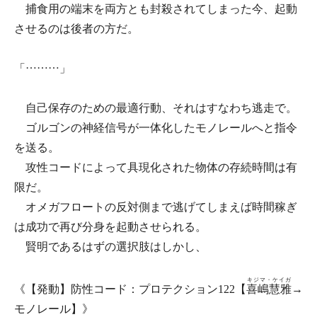
捕食用の端末を両方とも封殺されてしまった今、起動
させるのは後者の方だ。
「………」
自己保存のための最適行動、それはすなわち逃走で。
ゴルゴンの神経信号が一体化したモノレールへと指令
を送る。
攻性コードによって具現化された物体の存続時間は有
限だ。
オメガフロートの反対側まで逃げてしまえば時間稼ぎ
は成功で再び分身を起動させられる。
賢明であるはずの選択肢はしかし、
キジマ・ケイガ
《【発動】防性コード：プロテクション122【
喜嶋慧雅
→
モノレール】》