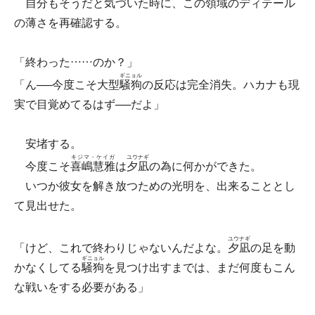
自分もそうだと気づいた時に、この領域のディテール
の薄さを再確認する。
「終わった……のか？」
ギニョル
「ん──今度こそ大型
騒狗
の反応は完全消失。ハカナも現
実で目覚めてるはず──だよ」
安堵する。
キジマ・ケイガ
ユウナギ
今度こそ
喜嶋慧雅
は
夕凪
の為に何かができた。
いつか彼女を解き放つための光明を、出来ることとし
て見出せた。
ユウナギ
「けど、これで終わりじゃないんだよな。
夕凪
の足を動
ギニョル
かなくしてる
騒狗
を見つけ出すまでは、まだ何度もこん
な戦いをする必要がある」