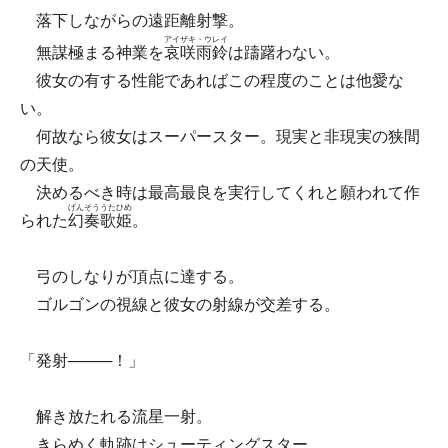
落下しながらの遠距離射撃。
アイザキ・ウレイ
無謀極まる神業を
哀咲雨鈴
は躊躇わない。
彼女の有する性能であればこの程度のことは他愛な
い。
何故なら彼女はスーパースター。現実と非現実の狭間
の天使。
決めるべき時は最高最良を実行してくれと願われて作
げんそううたひめ
られた
幻奏歌姫
。
弓のしなりが頂点に達する。
ゴルゴンの視線と彼女の射線が交差する。
「発射────！」
解き放たれる流星一射。
きらめく軌跡はシューティングスター。