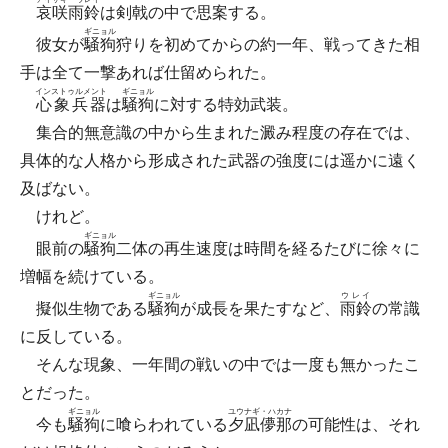
哀咲雨鈴
は剣戟の中で思案する。
ギニョル
彼女が
騒狗
狩りを初めてからの約一年、戦ってきた相
手は全て一撃あれば仕留められた。
インストゥルメント
ギニョル
心象兵器
は
騒狗
に対する特効武装。
集合的無意識の中から生まれた澱み程度の存在では、
具体的な人格から形成された武器の強度には遥かに遠く
及ばない。
けれど。
ギニョル
眼前の
騒狗
二体の再生速度は時間を経るたびに徐々に
増幅を続けている。
ギニョル
ウレイ
擬似生物である
騒狗
が成長を果たすなど、
雨鈴
の常識
に反している。
そんな現象、一年間の戦いの中では一度も無かったこ
とだった。
ギニョル
ユウナギ・ハカナ
今も
騒狗
に喰らわれている
夕凪儚那
の可能性は、それ