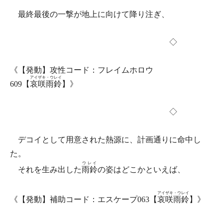
最終最後の一撃が地上に向けて降り注ぎ、
◇
《【発動】攻性コード：フレイムホロウ
アイザキ・ウレイ
609【
哀咲雨鈴
】》
◇
デコイとして用意された熱源に、計画通りに命中し
た。
ウレイ
それを生み出した
雨鈴
の姿はどこかといえば、
アイザキ・ウレイ
《【発動】補助コード：エスケープ063【
哀咲雨鈴
】》