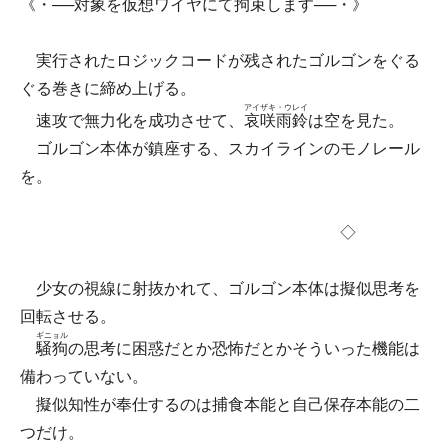
《・──対象を仮想ワイヤにて拘束します──・》
実行されたロジックコードが残されたゴルゴンをぐる
ぐる巻きに締め上げる。
アイザキ・ウレイ
速攻で無力化を成功させて、
哀咲雨鈴
は空を見た。
ゴルゴン本体が鎮座する、スカイラインのモノレール
を。
◇
少女の視線に射抜かれて、ゴルゴン本体は擬似思考を
回転させる。
ギニョル
騒狗
の思考に困惑だとか恐怖だとかそういった機能は
備わっていない。
擬似知性が奉仕するのは捕食本能と自己保存本能の二
つだけ。