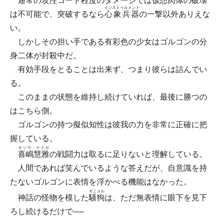
通常の攻性コード程度のダメージでは仮想肉体の破壊
インストゥルメント
は不可能で、突破するなら
心象兵器
の一撃以外ありえな
い。
しかしその担い手である有彩色の少女はゴルゴンの分
身二体が封殺中だ。
有効手段をとることは出来ず、つまり彼らは詰んでい
る。
このままの状態を維持し続けていれば、最後に勝つの
はこちら側。
ゴルゴンの持つ擬似知性は彼我の力を非常に正確に把
握している。
キジマ・ケイガ
喜嶋慧雅
の戦闘力は取るに足りないと理解している。
人間であれば笑んでいるような答えだが、自意識を持
たないゴルゴンに表情を浮かべる機能はなかった。
ギニョル
神話の怪物を模した
騒狗
は、ただ無表情に眼下を見下
ろし続けるだけで──