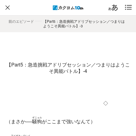
前のエピソード
――
【Part5：急造挑戦アドリブセッション／つまりは
ようこそ異能バトル】-3
【Part5：急造挑戦アドリブセッション／つまりはようこ
そ異能バトル】-4
◇
ギニョル
（まさか──
騒狗
がここまで強いなんて）
アイザキ・ウレイ