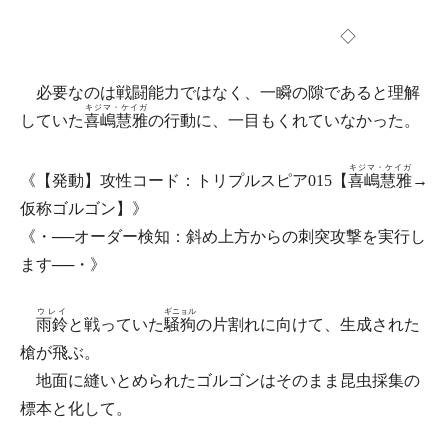
◇
必要なのは戦闘能力ではなく、一瞬の隙であると理解
キジマ・ケイガ
していた
喜嶋慧雅
の行動に、一目もくれていなかった。
キジマ・ケイガ
《【発動】攻性コード：トリプルスピア015【
喜嶋慧雅
→
仮称ゴルゴン】》
《・──オーダー検知：斜め上方からの刺突攻撃を実行し
ます──・》
ウレイ
ギニョル
雨鈴
と戦っていた
騒狗
の片割れに向けて、生成された
槍が飛ぶ。
地面に縫いとめられたゴルゴンはそのまま昆虫採集の
標本と化して。