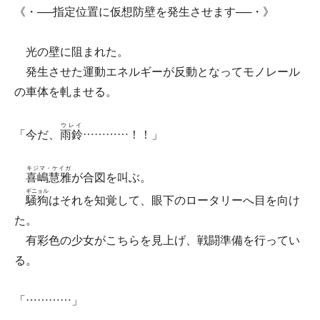
《・──指定位置に仮想防壁を発生させます──・》
光の壁に阻まれた。
発生させた運動エネルギーが反動となってモノレール
の車体を軋ませる。
ウレイ
「今だ、
雨鈴
…………！！」
キジマ・ケイガ
喜嶋慧雅
が合図を叫ぶ。
ギニョル
騒狗
はそれを知覚して、眼下のロータリーへ目を向け
た。
有彩色の少女がこちらを見上げ、戦闘準備を行ってい
る。
「…………」