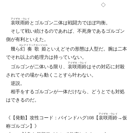
◇
アイザキ・ウレイ
哀咲雨鈴
とゴルゴン二体は戦闘力でほぼ均衡。
そして戦い続けるのであれば、不死身であるゴルゴン
側が有利といえた。
エレクトリックエンジェル
幾ら
幻奏歌姫
といえどその形態は人型だ。腕は二本
でそれ以上の処理力は持っていない。
アイザキ・ウレイ
ゴルゴンが二体いる限り、
哀咲雨鈴
はその対応に封殺
されてその場から動くことすら叶わない。
逆説。
相手をするゴルゴンが一体だけなら、どうとでも対処
はできるのだ。
アイザキ・ウレイ
《【発動】攻性コード：バインドハグ108【
哀咲雨鈴
→仮
称ゴルゴン】》