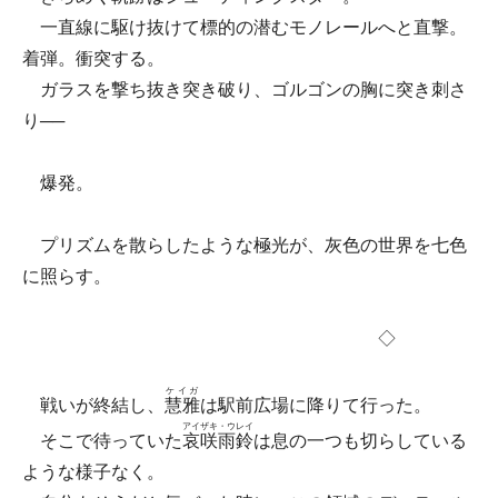
一直線に駆け抜けて標的の潜むモノレールへと直撃。
着弾。衝突する。
ガラスを撃ち抜き突き破り、ゴルゴンの胸に突き刺さ
り──
爆発。
プリズムを散らしたような極光が、灰色の世界を七色
に照らす。
◇
ケイガ
戦いが終結し、
慧雅
は駅前広場に降りて行った。
アイザキ・ウレイ
そこで待っていた
哀咲雨鈴
は息の一つも切らしている
ような様子なく。