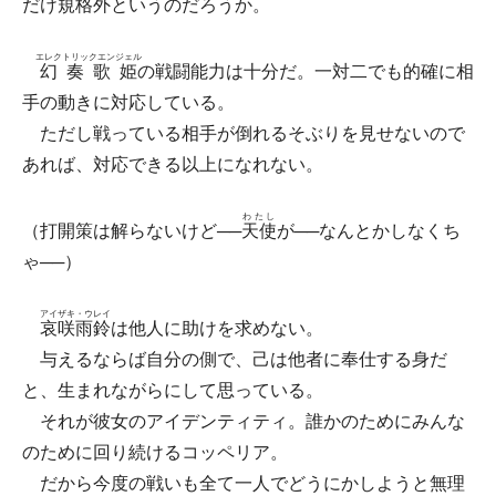
だけ規格外というのだろうか。
エレクトリックエンジェル
幻奏歌姫
の戦闘能力は十分だ。一対二でも的確に相
手の動きに対応している。
ただし戦っている相手が倒れるそぶりを見せないので
あれば、対応できる以上になれない。
わたし
（打開策は解らないけど──
天使
が──なんとかしなくち
ゃ──）
アイザキ・ウレイ
哀咲雨鈴
は他人に助けを求めない。
与えるならば自分の側で、己は他者に奉仕する身だ
と、生まれながらにして思っている。
それが彼女のアイデンティティ。誰かのためにみんな
のために回り続けるコッペリア。
だから今度の戦いも全て一人でどうにかしようと無理