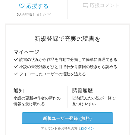
応援する
応援コメント
5
人
が応援しました
新規登録で充実の読書を
マイページ
読書の
状況
から
作品を
自動で
分類
して
簡単に
管理
できる
小説の
未読話数が
ひと目で
わかり
前回の
続き
から
読める
フォロー
した
ユーザーの
活動を
追える
通知
閲覧履歴
小説の
更新や
作者の
新作の
以前
読んだ
小説が
一覧で
情報を
受け
取れる
見つけ
やすい
新規ユーザー
登録
（
無料
）
アカウントを
お持ちの方は
ログイン