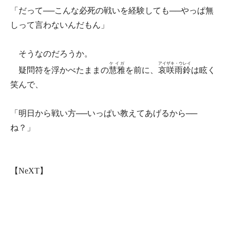
「だって──こんな必死の戦いを経験しても──やっぱ無
しって言わないんだもん」
そうなのだろうか。
ケイガ
アイザキ・ウレイ
疑問符を浮かべたままの
慧雅
を前に、
哀咲雨鈴
は眩く
笑んで、
「明日から戦い方──いっぱい教えてあげるから──
ね？」
【NeXT】