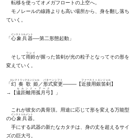
転移を使ってオメガフロートの上空へ。
モノレールの線路よりも高い場所から、身を翻し落ち
ていく。
インストゥルメント
「
心象兵器
──第二形態起動」
ウレイ
そして
雨鈴
が握った笛剣が光の粒子となってその形を
変えていく。
エレクトリックエンジェル
パターンシフト
ファースト＝エンジェル
「
幻奏歌姫
／
形式変更
────【
近接用銀笛剣
】
セカンド＝アーク
→【
遠距離用孤月弓
】」
これが彼女の真骨頂。用途に応じて形を変える万能型
インストゥルメント
の
心象兵器
。
手にする武器の新たなカタチは、身の丈を超えるサイ
ズの巨大弓。