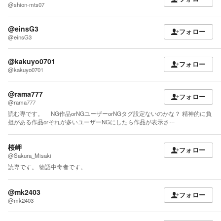
@shion-mts07
@einsG3
フォロー
@einsG3
@kakuyo0701
フォロー
@kakuyo0701
@rama777
フォロー
@rama777
読む専です。 NG作品orNGユーザーorNGタグ設定ないのかな？ 精神的に負
担がある作品orそれが多いユーザーNGにしたら作品が表示さ…
桜岬
フォロー
@Sakura_Misaki
読専です。 物語中毒者です。
@mk2403
フォロー
@mk2403