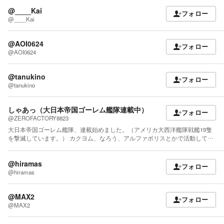
@____Kai
フォロー
@____Kai
@AOI0624
フォロー
@AOI0624
@tanukino
フォロー
@tanukino
しゃあっ（大日本帝国ゴーレム艦隊連載中）
フォロー
@ZEROFACTORY8823
大日本帝国ゴーレム艦隊、連載始めました。（アメリカ大西洋艦隊戦艦19隻
を撃滅しています。） カクヨム、なろう、アルファポリスとかで活動して…
@hiramas
フォロー
@hiramas
@MAX2
フォロー
@MAX2