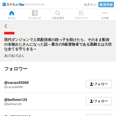
新規登録
ログイン
KADOKAWA Group
現代ダンジョンで人気配信者の姪っ子を助けたら、そのまま
配信の名物おじさんになった話～最古のS級冒険者である黒騎
士は大切な全てを守りきる～
ホーム
ランキング
小説を探す
マイページ
その他
現代ダンジョンで人気配信者の姪っ子を助けたら、そのまま配信
の名物おじさんになった話～最古のS級冒険者である黒騎士は大切
な全てを守りきる～
あげあげぱん
フォロワー
@cacao55089
フォロー
@cacao55089
@belltree125
フォロー
@belltree125