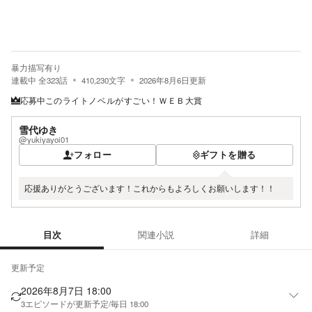
暴力描写有り
連載中
全
323
話
410,230
文字
2026年8月6日
更新
応募中
このライトノベルがすごい！ＷＥＢ大賞
雪代ゆき
@yukiyayoi01
フォロー
ギフトを贈る
応援ありがとうございます！これからもよろしくお願いします！！
目次
関連小説
詳細
目次
更新予定
2026年8月7日 18:00
3
エピソードが更新予定
/
毎日 18:00