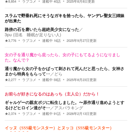
★
8,854
ラブコメ
連載中
40
話
2025年8月8日
更新
スラムで野垂れ死にそうなガキを拾ったら、ヤンデレ聖女三姉妹
が出来た
路傍の石を磨いたら超絶美少女になった
／
3pu (旧名 睡眠が足りない人)
★
3,776
ラブコメ
連載中
16
話
2025年9月27日
更新
女の子を通り魔から庇ったら、女の子にもてるようになりまし
た。なんで？
通り魔から女の子をかばって刺されて死んだと思ったら、女神さ
まから特典をもらって…
／
どら
★
2,277
ラブコメ
連載中
59
話
2025年8月23日
更新
お前らが好きになるのはあっち（主人公）だから！
ギャルゲーの親友ポジに転生しました。〜原作通り進めようとす
るけどヒロイン達がそ…
／
アスパラキング
★
2,374
ラブコメ
連載中
91
話
2026年2月13日
更新
イッヌ（SSS級モンスター）とヌッコ（SSS級モンスター）