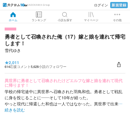
新規登録
ログイン
KADOKAWA Group
ホーム
ランキング
小説を探す
マイページ
その他
勇者として召喚された俺（17）嫁と娘を連れて帰宅
します！
雪代ゆき
★
2,011
614
応援コメント
5,628
小説のフォロワー
異世界に勇者として召喚されたけどエルフな嫁と娘を連れて現代
に帰ります！
学校の帰宅途中に異世界へ召喚された羽鳥和也。勇者として戦乱
に身を投じることに――そして10年が経った。
やっと現代に帰還した和也は一人ではなかった。異世界で出来
…
続きを読む