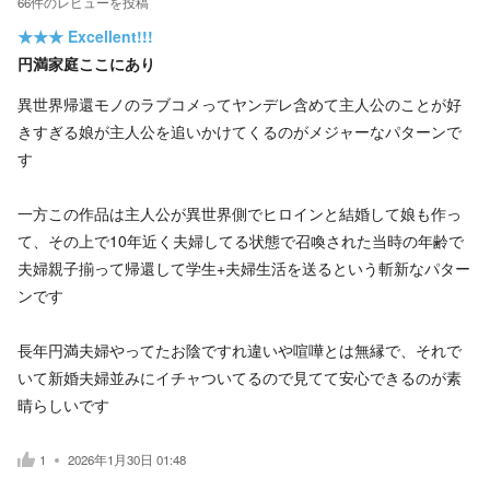
66
件の
レビューを投稿
★★★
Excellent!!!
円満家庭ここにあり
異世界帰還モノのラブコメってヤンデレ含めて主人公のことが好
きすぎる娘が主人公を追いかけてくるのがメジャーなパターンで
す
一方この作品は主人公が異世界側でヒロインと結婚して娘も作っ
て、その上で10年近く夫婦してる状態で召喚された当時の年齢で
夫婦親子揃って帰還して学生+夫婦生活を送るという斬新なパター
ンです
長年円満夫婦やってたお陰ですれ違いや喧嘩とは無縁で、それで
いて新婚夫婦並みにイチャついてるので見てて安心できるのが素
晴らしいです
1
2026年1月30日 01:48