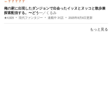
←？？？？？
俺の家に出現したダンジョンで出会ったイッヌとヌッコと散歩兼
探索配信する。〜どう…
／
くるみ
★
4,829
現代ファンタジー
連載中
31
話
2025年8月6日
更新
もっと見る