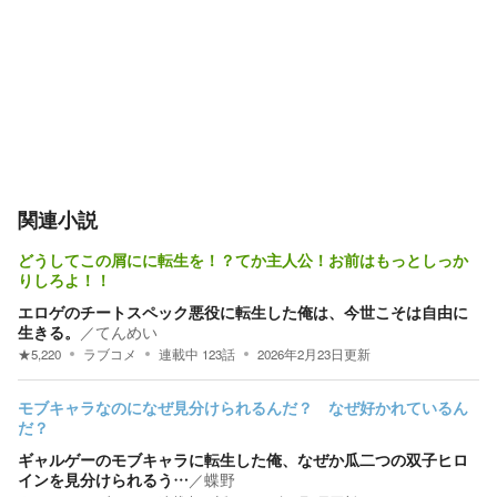
関連小説
どうしてこの屑にに転生を！？てか主人公！お前はもっとしっか
りしろよ！！
エロゲのチートスペック悪役に転生した俺は、今世こそは自由に
生きる。
／
てんめい
★
5,220
ラブコメ
連載中
123
話
2026年2月23日
更新
モブキャラなのになぜ見分けられるんだ？ なぜ好かれているん
だ？
ギャルゲーのモブキャラに転生した俺、なぜか瓜二つの双子ヒロ
インを見分けられるう…
／
蝶野