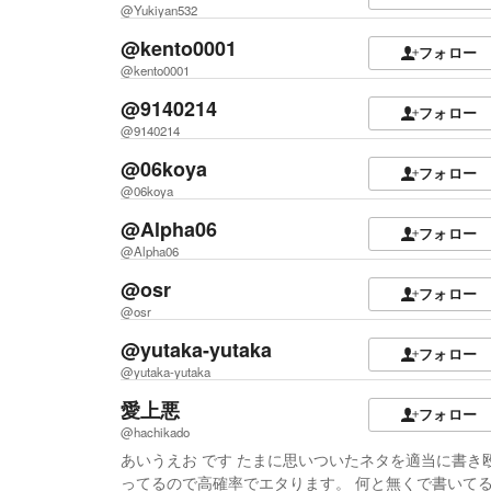
@Yukiyan532
@kento0001
フォロー
@kento0001
@9140214
フォロー
@9140214
@06koya
フォロー
@06koya
@Alpha06
フォロー
@Alpha06
@osr
フォロー
@osr
@yutaka-yutaka
フォロー
@yutaka-yutaka
愛上悪
フォロー
@hachikado
あいうえお です たまに思いついたネタを適当に書き
ってるので高確率でエタります。 何と無くで書いて