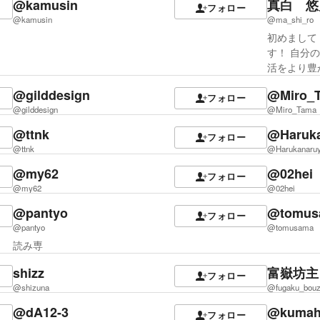
@kamusin
真白 悠
フォロー
@kamusin
@ma_shi_ro
初めまして
す！ 自分
活をより豊
@gilddesign
@Miro_
フォロー
@gilddesign
@Miro_Tama
@ttnk
@Haruk
フォロー
@ttnk
@Harukanaru
@my62
@02hei
フォロー
@my62
@02hei
@pantyo
@tomus
フォロー
@pantyo
@tomusama
読み専
shizz
富嶽坊主
フォロー
@shizuna
@fugaku_bou
@dA12-3
@kumah
フォロー