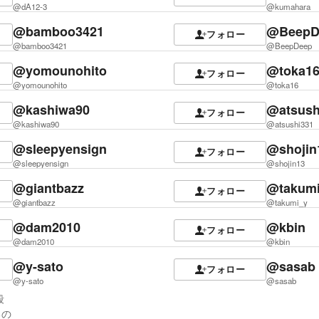
@dA12-3
@kumahara
@bamboo3421
@BeepD
フォロー
@bamboo3421
@BeepDeep
@yomounohito
@toka1
フォロー
@yomounohito
@toka16
@kashiwa90
@atsush
フォロー
@kashiwa90
@atsushi331
@sleepyensign
@shojin
フォロー
@sleepyensign
@shojin13
@giantbazz
@takum
フォロー
@giantbazz
@takumi_y
@dam2010
@kbin
フォロー
@dam2010
@kbin
@y-sato
@sasab
フォロー
@y-sato
@sasab
殴
るの