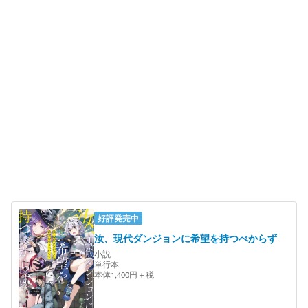
好評発売中
汝、現代ダンジョンに希望を持つべからず
小説
単行本
本体1,400円＋税