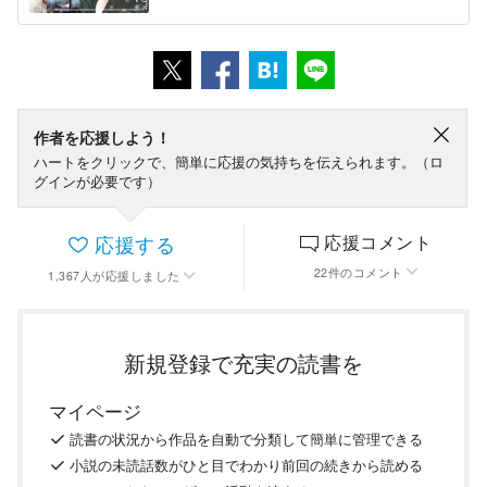
作者を応援しよう！
ハートをクリックで、簡単に応援の気持ちを伝えられます。（ロ
グインが必要です）
応援する
応援コメント
22
件
のコメント
1,367
人
が応援しました
新規登録で充実の読書を
マイページ
読書の
状況
から
作品を
自動で
分類
して
簡単に
管理
できる
小説の
未読話数が
ひと目で
わかり
前回の
続き
から
読める