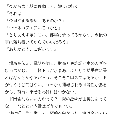
「今から言う駅に移動しろ。迎えに行く」
『それは……』
「今日泊まる場所、あるのか？」
『……ネカフェにいこうかと』
「とりあえず家にこい。部屋は余ってるからな。今後の
事は落ち着いてからでいいだろう」
『ありがとう、ございます』
場所を伝え、電話を切る。財布と免許証と車のカギを
ひっつかむ。……軽トラだがまあ、ふたりで助手席に乗
ればなんとかなるだろう。そこそこ田舎ではあるが、ド
が付くほどではない。うっかり通報される可能性がある
から、荷台に乗せるわけにはいかない。
ド田舎ならいいのかって？ 親の故郷が山奥にあって
な……などという話はどうでもよい。
俺は軽トラに乗って、駅前へ向かった。道は空いてい