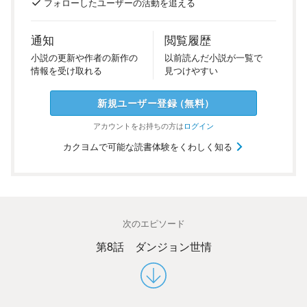
フォロー
した
ユーザーの
活動を
追える
通知
閲覧履歴
小説の
更新や
作者の
新作の
以前
読んだ
小説が
一覧で
情報を
受け
取れる
見つけ
やすい
新規ユーザー
登録
（
無料
）
アカウントを
お持ちの方は
ログイン
カクヨムで可能な読書体験をくわしく知る
次のエピソード
第8話 ダンジョン世情