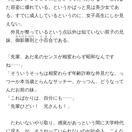
た容姿に優れている。というかぱっと見は美少女であ
る。すでに成人しているというのに、女子高生にしか見
えない。
外見が整っているという点以外は似ていない双子の兄
みかげ
かつのり
さゆり
妹、
御影
勝則
と
小百合
である。
「先輩、あだ名のセンスが相変わらず昭和なんです
ね……」
「そういうそっちは相変わらず年齢詐称な外見だな。っ
つーか本当歳とらんなサッチー。かっつん、どうなって
んだお前の妹」
「こればかりは、自分にも……」
「先輩ひどい！ 兄さんも！」
たわいないやり取り。感覚があっという間に大学時代
に戻る。が、そうやっていられないのが社会人。こんな