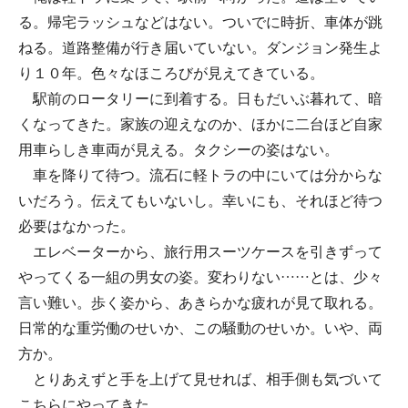
る。帰宅ラッシュなどはない。ついでに時折、車体が跳
ねる。道路整備が行き届いていない。ダンジョン発生よ
り１０年。色々なほころびが見えてきている。
駅前のロータリーに到着する。日もだいぶ暮れて、暗
くなってきた。家族の迎えなのか、ほかに二台ほど自家
用車らしき車両が見える。タクシーの姿はない。
車を降りて待つ。流石に軽トラの中にいては分からな
いだろう。伝えてもいないし。幸いにも、それほど待つ
必要はなかった。
エレベーターから、旅行用スーツケースを引きずって
やってくる一組の男女の姿。変わりない……とは、少々
言い難い。歩く姿から、あきらかな疲れが見て取れる。
日常的な重労働のせいか、この騒動のせいか。いや、両
方か。
とりあえずと手を上げて見せれば、相手側も気づいて
こちらにやってきた。