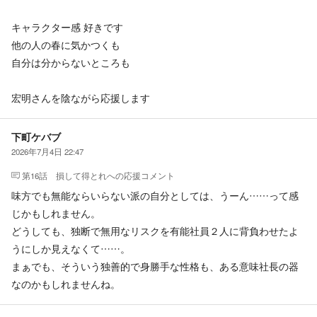
キャラクター感 好きです
他の人の春に気かつくも
自分は分からないところも
宏明さんを陰ながら応援します
下町ケバブ
2026年7月4日 22:47
第16話 損して得とれ
への応援コメント
味方でも無能ならいらない派の自分としては、うーん……って感
じかもしれません。
どうしても、独断で無用なリスクを有能社員２人に背負わせたよ
うにしか見えなくて……。
まぁでも、そういう独善的で身勝手な性格も、ある意味社長の器
なのかもしれませんね。