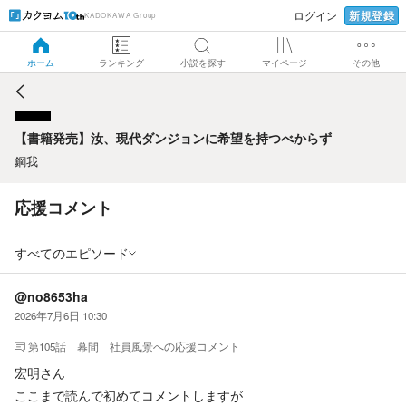
新規登録
ログイン
KADOKAWA Group
【書籍発売】汝、現代ダンジョンに希望を持つべからず
ホーム
ランキング
小説を探す
マイページ
その他
【書籍発売】汝、現代ダンジョンに希望を持つべからず
鋼我
応援コメント
すべてのエピソード
@no8653ha
2026年7月6日 10:30
第105話 幕間 社員風景
への応援コメント
宏明さん
ここまで読んで初めてコメントしますが