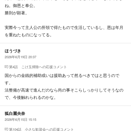
ね。御恩と奉公。
勝則が顕著。
実際今って主人公の所領で得たもので生活しているし、恩は年月
を重ねたものになってる。
ほうづき
2026年6月19日 20:37
第4話 こけ玉掃除
への応援コメント
国からの金銭的補助或いは援助あって然るべきではと思うので
す。
法整備が高速で進んだのなら尚の事そこらしっかりしてそうなの
で、今後触れられるのかな。
狐白麗央奈
2026年6月15日 15:15
第104話 小さな歓迎会
への応援コメント