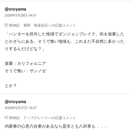
@otoyama
2026年5月28日 04:51
第99話 幕間 報道反応
への応援コメント
「ハンターを排斥した地域でダンジョンブレイク。街を放棄した
とかざらにある。そうで無い地域も、これまた不自然に多かった
りするんだけどな？」
放棄：カリフォルニア
そうで無い：サンノゼ
とか？
@otoyama
2026年5月27日 18:27
第95話 アップグレード
への応援コメント
内家拳の心意六合拳があるなら是非とも八卦掌も．．．