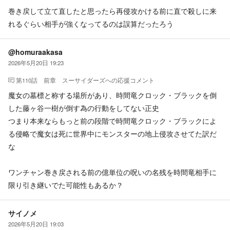
巻き戻して立て直したと思ったら再侵攻かける前に直で殺しに来
れるぐらい相手が強くなってるのは誤算だったろう
@homuraakasa
2026年5月20日 19:23
第110話 前章 スーサイダーズ
への応援コメント
魔女の墓標と称する場所があり、時間竜クロック・ブラックを倒
した藤ヶ谷一樹が倒す為の行動をしてない正史
つまり本来ならもっと前の段階で時間竜クロック・ブラックによ
る侵略で魔女は死に世界中にモンスターの地上侵攻させてた訳だ
な
ワンチャン巻き戻される前の億単位の呪いの名残を時間竜相手に
限り引き継いでた可能性もあるか？
サイノメ
2026年5月20日 19:03