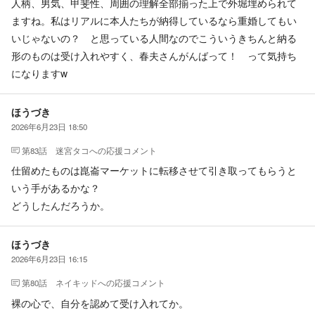
人柄、男気、甲斐性、周囲の理解全部揃った上で外堀埋められて
ますね。私はリアルに本人たちが納得しているなら重婚してもい
いじゃないの？ と思っている人間なのでこういうきちんと納る
形のものは受け入れやすく、春夫さんがんばって！ って気持ち
になりますw
ほうづき
2026年6月23日 18:50
第83話 迷宮タコ
への応援コメント
仕留めたものは崑崙マーケットに転移させて引き取ってもらうと
いう手があるかな？
どうしたんだろうか。
ほうづき
2026年6月23日 16:15
第80話 ネイキッド
への応援コメント
裸の心で、自分を認めて受け入れてか。