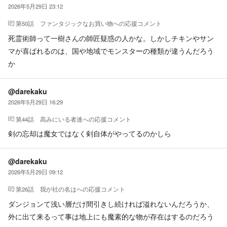
2026年5月29日 23:12
第50話 ファンタジックなお買い物
への応援コメント
死霊術師って一樹さんの師匠疑惑の人かな。しかしチキンやサン
マが喜ばれるのは、国や地域でモンスターの種類が違うんだろう
か
@darekaku
2026年5月29日 16:29
第44話 高みにいる者達
への応援コメント
剣の忘却は魔女ではなく剣自体がやってるのかしら
@darekaku
2026年5月29日 09:12
第26話 我が社の名は
への応援コメント
ダンジョンて浅い層だけ間引きし続ければ溢れないんだろうか、
外に出て来るって事は地上にも魔素的な物が存在はするのだろう