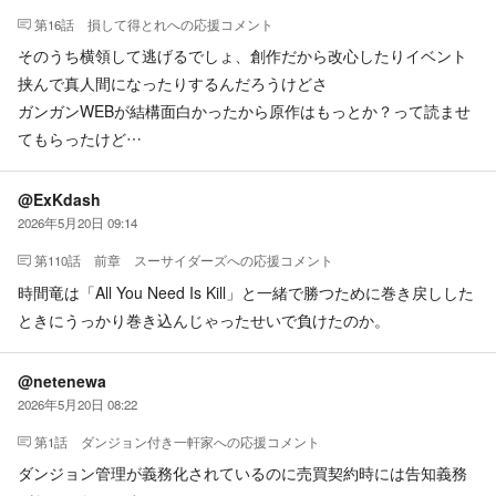
第16話 損して得とれ
への応援コメント
そのうち横領して逃げるでしょ、創作だから改心したりイベント
挟んで真人間になったりするんだろうけどさ
ガンガンWEBが結構面白かったから原作はもっとか？って読ませ
てもらったけど…
@ExKdash
2026年5月20日 09:14
第110話 前章 スーサイダーズ
への応援コメント
時間竜は「All You Need Is Kill」と一緒で勝つために巻き戻しした
ときにうっかり巻き込んじゃったせいで負けたのか。
@netenewa
2026年5月20日 08:22
第1話 ダンジョン付き一軒家
への応援コメント
ダンジョン管理が義務化されているのに売買契約時には告知義務