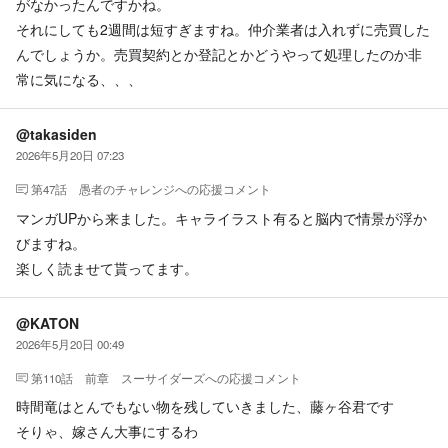
がなかったんですかね。
それにしても2週間は短すぎますね。仲介業者は入れずに売買した
んでしょうか。売買契約とか登記とかどうやって処理したのか非
常に気になる、、、
@takasiden
2026年5月20日 07:23
第47話 愚者のチャレンジ
への応援コメント
マンガUPから来ました。キャライラスト有ると脳内で情景が浮か
びますね。
楽しく読ませて貰ってます。
@KATON
2026年5月20日 00:49
第110話 前章 スーサイダーズ
への応援コメント
時間竜はとんでもない物を残していきました、藤ヶ谷君です
そりゃ、嫁さん大事にするわ