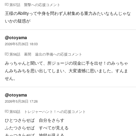
第57話 襲撃
への応援コメント
王様のAbilityって中身を問わず人材集める重力みたいなもんじゃな
いかの疑惑が
@otoyama
2026年5月26日 18:03
第56話 幕間 遠出の準備
への応援コメント
みっちゃんと聞いて、所ジョージの現金に手を出せ！のみっちゃ
んみちみちを思い出してしまい、大変遺憾に思いました。すんま
せん。
@otoyama
2026年5月26日 17:26
第53話 トレジャーハント！
への応援コメント
ひとつさらせば 自分をさらす
ふたつさらせば すべてが見える
みっつさらせば 地獄が見える