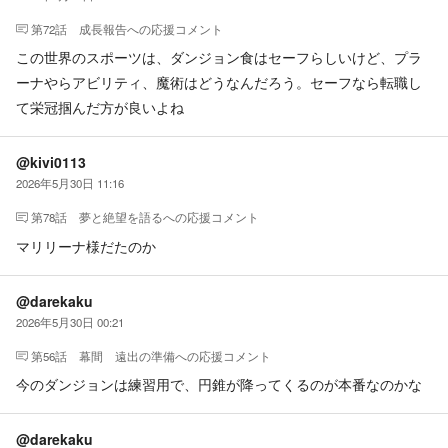
第72話 成長報告
への応援コメント
この世界のスポーツは、ダンジョン食はセーフらしいけど、プラ
ーナやらアビリティ、魔術はどうなんだろう。セーフなら転職し
て栄冠掴んだ方が良いよね
@kivi0113
2026年5月30日 11:16
第78話 夢と絶望を語る
への応援コメント
マリリーナ様だたのか
@darekaku
2026年5月30日 00:21
第56話 幕間 遠出の準備
への応援コメント
今のダンジョンは練習用で、円錐が降ってくるのが本番なのかな
@darekaku