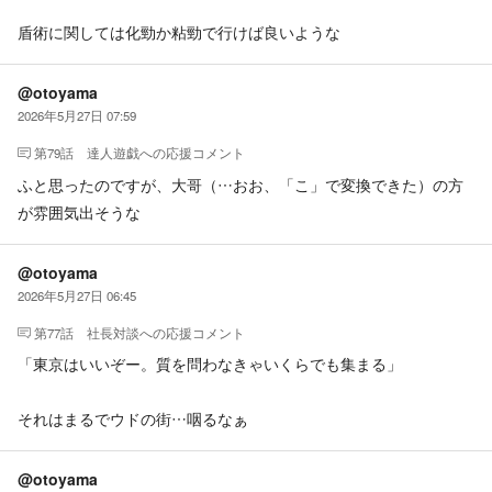
盾術に関しては化勁か粘勁で行けば良いような
@otoyama
2026年5月27日 07:59
第79話 達人遊戯
への応援コメント
ふと思ったのですが、大哥（…おお、「こ」で変換できた）の方
が雰囲気出そうな
@otoyama
2026年5月27日 06:45
第77話 社長対談
への応援コメント
「東京はいいぞー。質を問わなきゃいくらでも集まる」
それはまるでウドの街…咽るなぁ
@otoyama