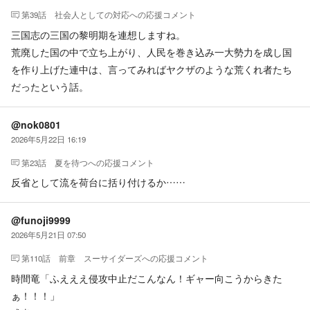
第39話 社会人としての対応
への応援コメント
三国志の三国の黎明期を連想しますね。
荒廃した国の中で立ち上がり、人民を巻き込み一大勢力を成し国
を作り上げた連中は、言ってみればヤクザのような荒くれ者たち
だったという話。
@nok0801
2026年5月22日 16:19
第23話 夏を待つ
への応援コメント
反省として流を荷台に括り付けるか……
@funoji9999
2026年5月21日 07:50
第110話 前章 スーサイダーズ
への応援コメント
時間竜「ふえええ侵攻中止だこんなん！ギャー向こうからきた
ぁ！！！」