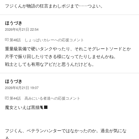
フジくんが物語の狂言まわしポジまで……つよい。
ほうづき
2026年6月21日 22:54
第48話 しょっぱいカレー
への応援コメント
重量級装備で硬いタンクやったり、それこそグレートソードとか
片手で振り回したりできる様になってたりしませんかね。
戦士としても有用なアビだと思うんだけども。
ほうづき
2026年6月21日 19:07
第44話 高みにいる者達
への応援コメント
魔女といえば黒猫🐈‍⬛
フジくん、ベテランハンターではなかったのか。過去が気にな
る。