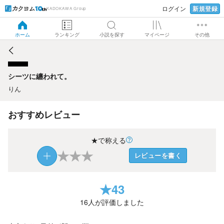
新規登録
ログイン
KADOKAWA Group
シーツに纏われて。
ホーム
ランキング
小説を探す
マイページ
その他
シーツに纏われて。
りん
おすすめレビュー
★で称える
★
★
★
レビューを書く
★
43
16
人が評価しました