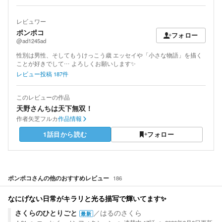
レビュワー
ポンポコ
フォロー
@ad1245ad
性別は男性、そしてもうけっこう歳 エッセイや「小さな物語」を描く
ことが好きでして… よろしくお願いします✨️
レビュー投稿
187
件
このレビューの作品
天野さんちは天下無双！
作者
矢芝フルカ
作品情報
1話目から読む
フォロー
ポンポコ
さんの他のおすすめレビュー
186
なにげない日常がキラリと光る描写で輝いてます✨️
さくらのひとりごと
／
はるのさくら
最新