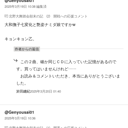
@Genyousai01
2025年3月19日 10:38
編集済
北野大舞踏会顛末の記 ⑵ 開戦
への応援コメント
大和撫子七変化と艶姿ナミダ娘ですかw
キョンキョン乙。
作者からの返信
この２曲、確か同じＣＤに入っていた記憶があるので
す。買ってはいませんけれど……
お読み＆コメントいただき、本当にありがとうございま
した。
於田縫紀
2025年3月20日 01:40
@Genyousai01
2025年3月19日 10:36
北野大舞踏会顛末の記 ⑴ 開幕
への応援コメント