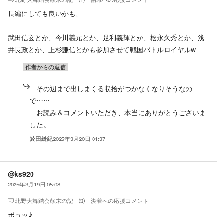
長編にしても良いかも。
武田信玄とか、今川義元とか、足利義輝とか、松永久秀とか、浅
井長政とか、上杉謙信とかも参加させて戦国バトルロイヤルw
作者からの返信
その辺まで出しまくる収拾がつかなくなりそうなの
で……
お読み＆コメントいただき、本当にありがとうございま
した。
於田縫紀
2025年3月20日 01:37
@ks920
2025年3月19日 05:08
北野大舞踏会顛末の記 ⑶ 決着
への応援コメント
ポゥッ♪