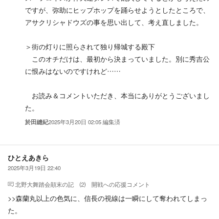
ですが、弥助にヒップホップを踊らせようとしたところで、
アサクリシャドウズの事を思い出して、考え直しました。
＞街の灯りに照らされて独り帰城する殿下
このオチだけは、最初から決まっていました。別に秀吉公
に恨みはないのですけれど……
お読み＆コメントいただき、本当にありがとうございまし
た。
於田縫紀
2025年3月20日 02:05
編集済
ひとえあきら
2025年3月19日 22:40
北野大舞踏会顛末の記 ⑵ 開戦
への応援コメント
>>森蘭丸以上の色気に、信長の視線は一瞬にして奪われてしまっ
た。