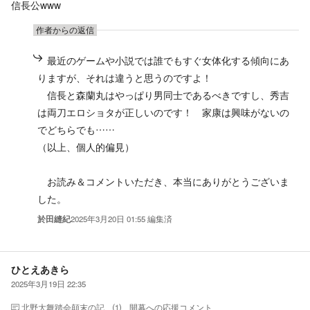
信長公www
作者からの返信
最近のゲームや小説では誰でもすぐ女体化する傾向にあ
りますが、それは違うと思うのですよ！
信長と森蘭丸はやっぱり男同士であるべきですし、秀吉
は両刀エロショタが正しいのです！ 家康は興味がないの
でどちらでも……
（以上、個人的偏見）
お読み＆コメントいただき、本当にありがとうございま
した。
於田縫紀
2025年3月20日 01:55
編集済
ひとえあきら
2025年3月19日 22:35
北野大舞踏会顛末の記 ⑴ 開幕
への応援コメント