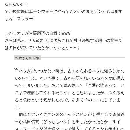
ならない(^^;
てか慶次郎はムーンウォークやってたのかw まぁゾンビも出ます
しね、スリラー。
しかしオチが太閤殿下の自爆てwww
さらば恋人、と街の灯りに照らされて独り帰城する殿下の背中で
は夕日が泣いていたとかいないとか……。
作者からの返信
ネタが思いつかない時は、古くからあるネタに頼るしかな
いのですよ。という事で、古から語られているネタが結構入
ってしまいました。あとで読み返して『普通の読者って、ど
こまで理解してくれるだろう』とも思いましたが、深く考え
ると負けという気がしたので、あえてそのままにしていま
す。
他にもブレイクダンスのヘッドスピンの名手として斎藤道
三か武田信玄（どっちもハゲ）を出したかったとか、ルイ
ス・フロイスが伴天連ダンスで乱入してくるとかも考えたの