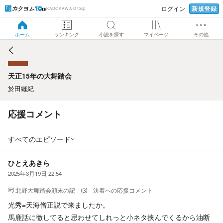
新規登録
ログイン
KADOKAWA Group
天正15年の大舞踏会
ホーム
ランキング
小説を探す
マイページ
その他
天正15年の大舞踏会
於田縫紀
応援コメント
すべてのエピソード
ひとえあきら
2025年3月19日 22:54
北野大舞踏会顛末の記 ⑶ 決着
への応援コメント
光秀=天海僧正説で来ましたか。
馬鹿話に徹してると思わせてしれっと小ネタ挟んでくるから油断