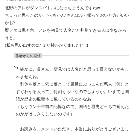
北野のアレがダンスバトルになっちまうんですねw
ちょっと思ったのが、"へちかん"さんはルビ振っておいた方がいい
かも?
歴ヲタは兎も角、アレを初見で人名だと判別できる人は少なかろ
うと。
(私も思い出すのに1ミリ秒かかりました(^^;)
作者からの返信
確かに丿貫さん、所見では人名だと思って貰えないかもし
れませんね。
利休を落とし穴に落として風呂にぶっこんだ悪人（笑）と
すぐわかる人って、何割くらいなのでしょうか。いまでも国
語か歴史の服毒本に載っているのかなあ……
（もうウン十年前の記憶なので、国語と歴史どっちで覚えた
のかがはっきりしないのです）
お読み＆コメントいただき、本当にありがとうございまし