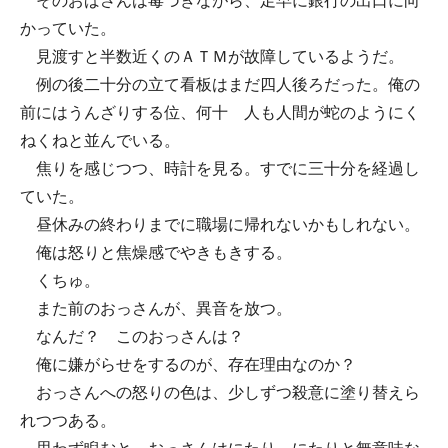
そのおばさんは毒づきながら、足早に銀行の出口に向
かっていた。
見渡すと半数近くのＡＴＭが故障しているようだ。
例の後二十分の立て看板はまだ四人後ろだった。俺の
前にはうんざりする位、何十 人も人間が蛇のようにく
ねくねと並んでいる。
焦りを感じつつ、時計を見る。すでに三十分を経過し
ていた。
昼休みの終わりまでに職場に帰れないかもしれない。
俺は怒りと焦燥感でやきもきする。
くちゅ。
また前のおっさんが、異音を放つ。
なんだ？ このおっさんは？
俺に嫌がらせをするのが、存在理由なのか？
おっさんへの怒りの色は、少しずつ殺意に塗り替えら
れつつある。