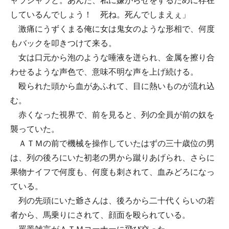
ャラジャラと。あんた、私に嫌がらせをするために存在
しているんでしょう！ 死ね。死んでしまえぇ」
激痛にうずくまる俺に女は鬼女のような形相で、何度
もバックを叩きつけて来る。
女は口元から泡のような唾液を迸られ、金属を擦り合
わせるような声色で、意味不明な声を上げ続ける。
殴られた頭から血があふれて、目に熱いものが流れ込
む。
赤くなった視界で、前を見ると、列の全員が前の奴を
襲っていた。
ＡＴＭの前で機械を操作していたはずの三十歳位の男
は、列の後ろにいた初老の男から蹴りあげられ、さらに
果物ナイフで何度も、何度も刺されて、血みどろになっ
ている。
列の先頭にいた爺さんは、後ろから二十代くらいの若
者から、馬乗りにされて、顔面を殴られている。