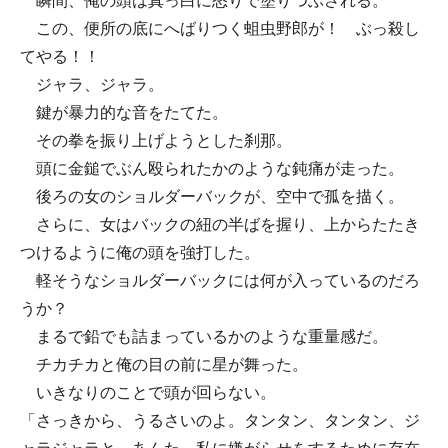
瞬間、俺の頭は真っ白に怒りで塗りつぶされる。
この、便所の底にへばりつく蛆虫野郎が！ ぶっ殺し
てやる！！
ジャラ、ジャラ。
鍵が暴力的な音をたてた。
その拳を振り上げようとした刹那。
頭に金鎚でぶん殴られたかのような鈍痛が走った。
後ろの女のショルダーバックが、空中で孤を描く。
さらに、女はバックの紐の半ばを握り、上からたたき
つけるように俺の頭を強打した。
軽そうなショルダーバックには何が入っているのだろ
うか？
まるで鉛でも詰まっているかのような重量感だ。
チカチカと俺の目の前に星が舞った。
いきなりのことで頭が回らない。
「さっきから、うるさいのよ。タンタン、タンタン、ジ