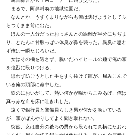
罵詈雑言がＡＴＭコーナーに飛び交った。
まるで、阿鼻叫喚の地獄絵図だ。
なんとか、うずくまりながらも俺は逃げようとしてふ
らつくまま前に出た。
ほんの一人分だったおっさんとの距離が半分にちぢま
り、とたんに甘酸っぱい体臭が鼻を襲った。異臭に思わ
ず俺は一瞬たじろいだ。
女はその機を逃さず、脱いだハイヒールの踵で俺の頭
を強烈に殴りつける。
思わず防ごうとした手をすり抜けて踵が、屈みこんで
いる俺の頭部に命中した。
鉄のにおいがして、熱い何かが喉からこみあげ、俺は
真っ赤な血を床に吐き出した。
遠くで銀行員と警備員らしき男が何かを喚いている
が、頭がぼんやりしてよく聞き取れない。
突然、女は自分の後ろの男から殴られて真横にたおれ