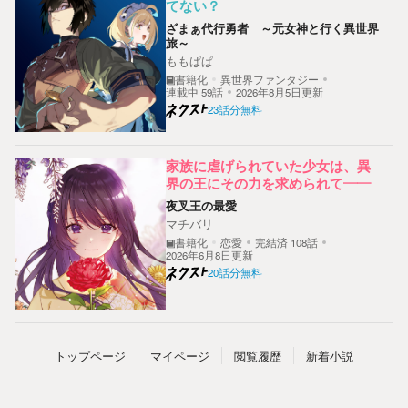
てない？
ざまぁ代行勇者 ～元女神と行く異世界
旅～
ももぱぱ
書籍化
異世界ファンタジー
連載中
59
話
2026年8月5日更新
23話分無料
家族に虐げられていた少女は、異
界の王にその力を求められて――
夜叉王の最愛
マチバリ
書籍化
恋愛
完結済
108
話
2026年6月8日更新
20話分無料
トップ
ページ
マイページ
閲覧履歴
新着小説