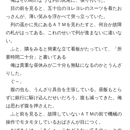
俺はその蛇のような列の尻尾に、張り付いた。
目の前を見ると、五十位のヨレヨレのスーツを着たお
っさんが、薄い笑みを浮かべて突っ立っていた。
列の遥かに先にあるＡＴＭを見わたすと、何台か故障
の札がはってある。これのせいで列が進まないに違いな
い。
ふと、隣をみると簡素な立て看板がたっていて、「所
要時間二十分」と書いてある
俺は貴重な昼休みが二十分も無駄になるのかとうんざ
りした。
ぐ～。
腹の虫も、うんざり具合を主張している。昼飯もとら
ずに銀行に駆け込んだせいだろう。腹も減ってきた。俺
は思わず腹を押さえた。
ふと前を見ると、故障していないＡＴＭの前で機械の
操作でモタモタしているおばさんが目につく。