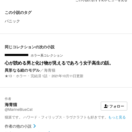
この小説のタグ
パニック
同じコレクションの次の小説
ホラー系コレクション
心が読める男と化け物が見えるであろう女子高生の話。
異形なる絵のモデル
／
海青猫
★13
ホラー
完結済
1話
2021年10月11日更新
作者
海青猫
フォロー
@MarineBlueCat
猫派です。 ハワード・フィリップス・ラヴクラフトも好きです。
もっと見る
作者の他の小説