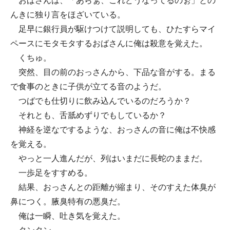
おばさんは、「あらぁ、これどうなってるのぉ」との
んきに独り言をほざいている。
足早に銀行員が駆けつけて説明しても、ひたすらマイ
ペースにモタモタするおばさんに俺は殺意を覚えた。
くちゅ。
突然、目の前のおっさんから、下品な音がする。まる
で食事のときに子供が立てる音のようだ。
つばでも仕切りに飲み込んでいるのだろうか？
それとも、舌舐めずりでもしているか？
神経を逆なでするような、おっさんの音に俺は不快感
を覚える。
やっと一人進んだが、列はいまだに長蛇のままだ。
一歩足をすすめる。
結果、おっさんとの距離が縮まり、そのすえた体臭が
鼻につく。腋臭特有の悪臭だ。
俺は一瞬、吐き気を覚えた。