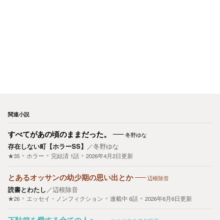
関連小説
すべてがあの頃のままだった。
冬野ゆな
存在しない町【ホラーSS】
／
冬野ゆな
★35
ホラー
完結済
1
話
2026年4月2日更新
とあるオッサンの幼少期の思い出とか
辺根除音
読書とわたし
／
辺根除音
★26
エッセイ・ノンフィクション
連載中
6
話
2026年6月6日更新