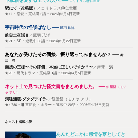
下駄箱を愛する全ての人へ
コリドラス@仁世亜
駅にて（改稿版）
／
コリドラス@仁世亜
★17
恋愛
完結済
2
話
2026年5月4日更新
宇宙時代の怪談ばなし
鷹羽 玖洋
航宙士夜話Ⅱ
／
鷹羽 玖洋
★21
SF
連載中
36
話
2023年9月22日更新
あなたが受けたその面接、振り返ってみませんか？
舞
茸 満
面接の王様〜その評価、本当に正しいですか？〜
／
舞茸 満
★23
現代ドラマ
完結済
1
話
2026年4月5日更新
ネット上で見つけた怪文書をまとめました。
餅屋䖸（モチ
ヤ アリ）
濁唾濔蓏-ダクダデイラ-
／
餅屋䖸（モチヤ アリ）
★4,780
書籍化
ホラー
連載中
20
話
2026年4月6日更新
ネクスト掲載小説
あんたどこかに感情を落としてき