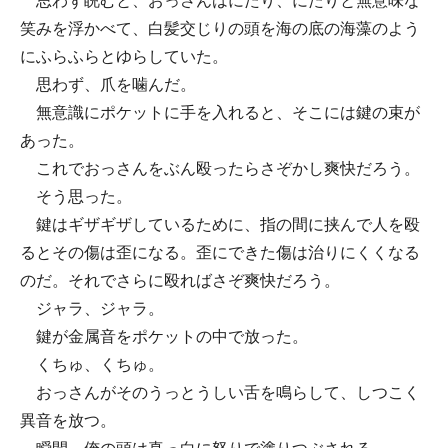
思わず睨むと、おっさんはにたり、にたりと無意味な
笑みを浮かべて、白髪交じりの頭を海の底の海藻のよう
にふらふらとゆらしていた。
思わず、爪を噛んだ。
無意識にポケットに手を入れると、そこには鍵の束が
あった。
これでおっさんをぶん殴ったらさぞかし爽快だろう。
そう思った。
鍵はギザギザしているために、指の間に挟んで人を殴
るとその傷は歪になる。歪にできた傷は治りにくくなる
のだ。それでさらに殴ればさぞ爽快だろう。
ジャラ、ジャラ。
鍵が金属音をポケットの中で放った。
くちゅ、くちゅ。
おっさんがそのうっとうしい舌を鳴らして、しつこく
異音を放つ。