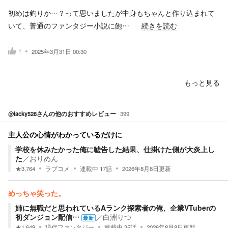
初めは釣りか…？って思いましたが中身もちゃんと作り込まれて
いて、普通のファンタジー小説に飽…
続きを読む
1
2025年3月31日 00:30
もっと見る
@lacky528
さんの他のおすすめレビュー
399
主人公の心情がわかっているだけに
学校を休みたかった俺に嘘告した結果、仕掛けた側が大炎上し
た
／
おりめん
★
3,764
ラブコメ
連載中
17
話
2026年8月8日
更新
めっちゃ笑った。
姉に無職だと思われているAランク探索者の俺、企業VTuberの
初ダンジョン配信…
／
白洲りつ
最新
★
1,649
現代ファンタジー
連載中
35
話
2026年8月8日
更新