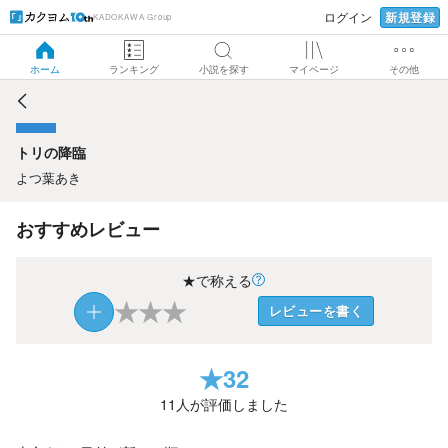
新規登録
ログイン
KADOKAWA Group
トリの降臨
ホーム
ランキング
小説を探す
マイページ
その他
トリの降臨
よつ葉あき
おすすめレビュー
★で称える
★
★
★
レビューを書く
★
32
11
人が評価しました