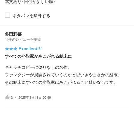
本文あり
日付が新しい順
ネタバレを除外する
多田莉都
14
件の
レビューを投稿
★★★
Excellent!!!
すべての小説家があこがれる結末に
キャッチコピーに偽りなしの名作。
ファンタジーが展開されていくのかと思いきやまさかの結末。
その結末にすべての小説家はあこがれること疑いなしです。
2
2025年3月11日 00:49