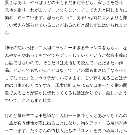
賢さはあれ、やっぱりどの子もまだまだ子ども。寂しさを恐れ、
意地を張り、わがままで、いじらしい。そして大人と同じように
悩み、迷っています。思った以上に、あるいは時に大人よりも難
しい考えを巡らせていることがあるのだと感じずにはいられませ
ん。
神様の使いっぽい二人組にラッキーすぎるチャンスをもらい、な
んやかんやあってもすべてをゲットしていくというご都合主義の
お話ではないので、そこだけは覚悟して読んでいただきたい作
品。といっても怖がることはなくて、どの章もまさに『なるべく
してなった』というオチがついてきます。甘い夢を見ることは子
供の自由のひとつですが、現実に叶えられるかはまったく別の問
題であることが静かに伝わってくるお話ばかりです。厳しいよう
でいて、これもまた現実。
けれど最終章では不思議な二人組ーー影斗くんとあかりちゃんの
一族が負う使命が表に出ることになり、胸をアツくする展開が待
っています。たくさんの依頼人たちの『ユメ』を見つめ続けたふ