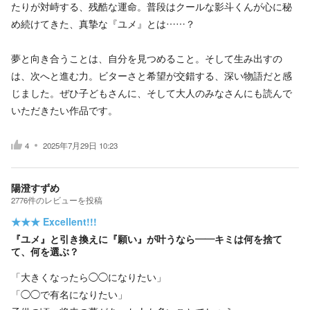
たりが対峙する、残酷な運命。普段はクールな影斗くんが心に秘
め続けてきた、真摯な『ユメ』とは……？
夢と向き合うことは、自分を見つめること。そして生み出すの
は、次へと進む力。ビターさと希望が交錯する、深い物語だと感
じました。ぜひ子どもさんに、そして大人のみなさんにも読んで
いただきたい作品です。
4
2025年7月29日 10:23
陽澄すずめ
2776
件の
レビューを投稿
★★★
Excellent!!!
『ユメ』と引き換えに『願い』が叶うなら——キミは何を捨て
て、何を選ぶ？
「大きくなったら◯◯になりたい」
「◯◯で有名になりたい」