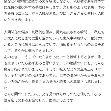
猫などの動物に憑依する力を駆使しながら、依頼者が夢を諦めず
に最良の選択をする手助けをします。光と影のような表裏一体の
力を持つ二人は、満月の晩が巡るたびに、さまざまな依頼人の願
いと向き合います。
人間関係の悩み、利己的な望み、勇気を試される瞬間……私たち
が大人になるまでに通り過ぎていった出来事や感情が、物語のい
たるところに散りばめられていて、悩める子どもたちの言葉を通
して、鮮やかに蘇ってきました。
あのとき、こうしていたらよかった……と後悔するときが、誰し
も生きていたら必ずあると思います。この物語の中にも、そんな
痛みが描かれていました。そして、転んだときの立ち上がり方
も。子ども向けのお話であっても、世界の暗がりから目を逸らさ
ない力強さから、作者さまの覚悟と読者への真摯さも感じまし
た。
どんな闇の中にだって、光を見つけられるのだと信じたくなる、
読み応えのあるお話でした。面白かったです！