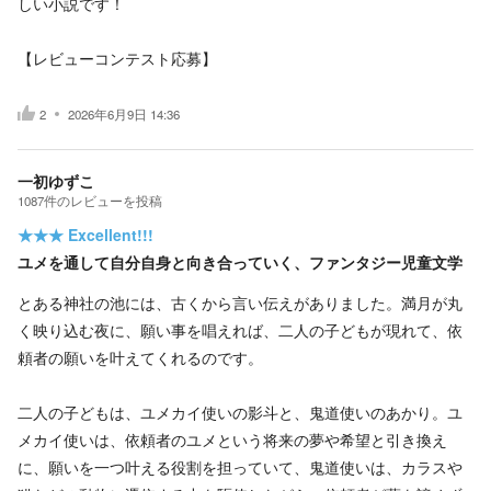
しい小説です！
【レビューコンテスト応募】
2
2026年6月9日 14:36
一初ゆずこ
1087
件の
レビューを投稿
★★★
Excellent!!!
ユメを通して自分自身と向き合っていく、ファンタジー児童文学
とある神社の池には、古くから言い伝えがありました。満月が丸
く映り込む夜に、願い事を唱えれば、二人の子どもが現れて、依
頼者の願いを叶えてくれるのです。
二人の子どもは、ユメカイ使いの影斗と、鬼道使いのあかり。ユ
メカイ使いは、依頼者のユメという将来の夢や希望と引き換え
に、願いを一つ叶える役割を担っていて、鬼道使いは、カラスや