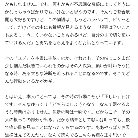
かもしれません。でも、何もかもが不思議な奇跡によってどうに
かなっちゃうばかりでもいけないと思うのです。そんなご都合展
開も大好きですけど、この物語は、もっとハラハラで、ピリッと
して、だけどその中にも希望が見えるような、「現実は辛いこと
もあるし、うまくいかないこともあるけど、自分の手で切り拓い
ていけるんだ」と勇気をもらえるようなお話となっています。
その『ユメ』を本当に手放すのか、それとも、その端っこをまだ
少し掴んだ状態でいられるのかはその人次第。願いが叶いそうに
なる時、ある大きな決断を迫られることになるのです。そこでど
んな行動をとるかがカギ。
とはいえ、本人にとっては、その時の行動こそが『正しい』わけ
です。そんなゆっくり「どちらにしようかな？」なんて選べるよ
うな時間はありません。決断の時は一瞬です。だからこそ、その
人の根っこの部分が出る。だから結果として願いは叶っても、後
で痛い目を見ることになったりもするのです。ああやっぱりお天
道様は見てるんだな、なんて読んでるこちらも襟を正す思いで