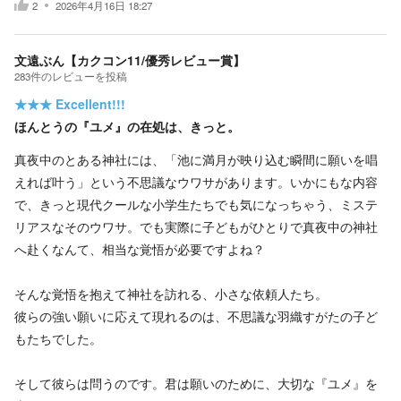
2
2026年4月16日 18:27
文遠ぶん【カクコン11/優秀レビュー賞】
283
件の
レビューを投稿
★★★
Excellent!!!
ほんとうの『ユメ』の在処は、きっと。
真夜中のとある神社には、「池に満月が映り込む瞬間に願いを唱
えれば叶う」という不思議なウワサがあります。いかにもな内容
で、きっと現代クールな小学生たちでも気になっちゃう、ミステ
リアスなそのウワサ。でも実際に子どもがひとりで真夜中の神社
へ赴くなんて、相当な覚悟が必要ですよね？
そんな覚悟を抱えて神社を訪れる、小さな依頼人たち。
彼らの強い願いに応えて現れるのは、不思議な羽織すがたの子ど
もたちでした。
そして彼らは問うのです。君は願いのために、大切な『ユメ』を