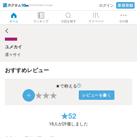
新規登録
ログイン
KADOKAWA Group
ユメカイ
ホーム
ランキング
小説を探す
マイページ
その他
ユメカイ
凛々サイ
おすすめレビュー
★で称える
★
★
★
レビューを書く
★
52
18
人が評価しました