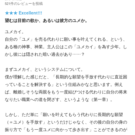
521
件の
レビューを投稿
★★★
Excellent!!!
望むは目前の欲か、あるいは彼方のユメか。
ユメカイ。
自分の「ユメ」を売る代わりに願い事を叶えてくれる、という、
ある種の神事、神業。主人公はこの「ユメカイ」を為す少年。し
かし彼には隠された暗い過去があり……？
まずユメカイ、というシステムについて。
僕が理解した感じだと、「長期的な願望を手放す代わりに直近困
っていることを解決する」という仕組みかなと思います。例え
ば、離婚しそうな両親をもう一度結びつける代わりに自分の将来
なりたい職業への道を閉ざす、というような（第一章）。
しかし、ただ単に「願いを叶えてもらう代わりに長期的な願望
（＝ユメ）を手放す」というだけじゃなく、その後の自分の身の
振り方で「もう一度ユメに向かって歩き出す」ことができるのが