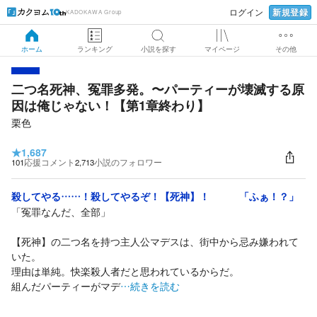
新規登録
ログイン
KADOKAWA Group
ホーム
ランキング
小説を探す
マイページ
その他
二つ名死神、冤罪多発。〜パーティーが壊滅する原
因は俺じゃない！【第1章終わり】
栗色
★
1,687
101
応援コメント
2,713
小説のフォロワー
殺してやる……！殺してやるぞ！【死神】！ 「ふぁ！？」
「冤罪なんだ、全部」
【死神】の二つ名を持つ主人公マデスは、街中から忌み嫌われて
いた。
理由は単純。快楽殺人者だと思われているからだ。
組んだパーティーがマデ
…続きを読む