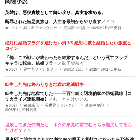
関連小説
英雄は、悪役貴族として舞い戻り、真実を求める。
断罪された極悪貴族は、人生を最初からやり直す
／
イコ
★
1,204
異世界ファンタジー
完結済
132
話
2025年7月2日
更新
絶対に結婚フラグを避けたい男 VS 絶対に彼と結婚したい激重ヒ
ロイン
「俺、この戦いが終わったら結婚するんだ」という死亡フラグ
キャラに転生。結婚フラ…
／
御子柴奈々
★
3,387
異世界ファンタジー
完結済
58
話
2025年5月21日
更新
転生した先は終わりなき地獄の絶滅戦争――
転生した先は地獄でした――三百年続く辺境伯家の防衛戦線【コ
ミカライズ連載開始】
／
むーとんけいとん
★
3,697
書籍化
異世界ファンタジー
連載中
85
話
2026年4月22日
更新
追放してきた仲間たち、ボクの形見の前でむっちゃ慟哭してるん
だけど？？？
勇者PTに追放されたので捨て鉢で魔王と相打ちになったらTS転生