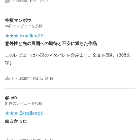
2025年5月7日 23:57
空挺マンボウ
34
件の
レビューを投稿
★★★
Excellent!!!
意外性と先の展開への期待と不安に満ちた作品
このレビューは小説のネタバレを含みます。
全文を読む（
308
文
字）
1
2025年4月21日 07:16
@lei0
51
件の
レビューを投稿
★★★
Excellent!!!
面白かった