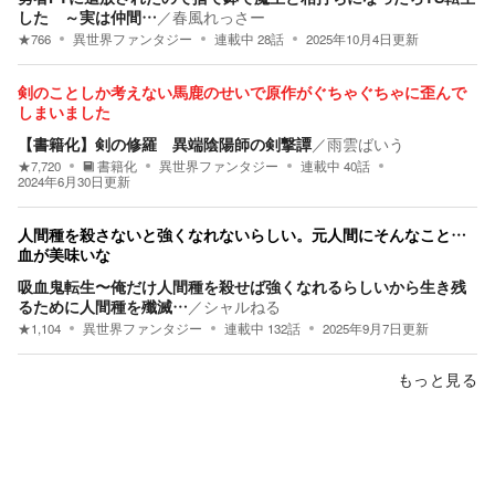
した ～実は仲間…
／
春風れっさー
★
766
異世界ファンタジー
連載中
28
話
2025年10月4日
更新
剣のことしか考えない馬鹿のせいで原作がぐちゃぐちゃに歪んで
しまいました
【書籍化】剣の修羅 異端陰陽師の剣撃譚
／
雨雲ばいう
★
7,720
書籍化
異世界ファンタジー
連載中
40
話
2024年6月30日
更新
人間種を殺さないと強くなれないらしい。元人間にそんなこと…
血が美味いな
吸血鬼転生〜俺だけ人間種を殺せば強くなれるらしいから生き残
るために人間種を殲滅…
／
シャルねる
★
1,104
異世界ファンタジー
連載中
132
話
2025年9月7日
更新
もっと見る