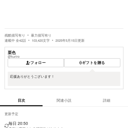
残酷描写有り
暴力描写有り
連載中
全
42
話
103,420
文字
2025年5月15日
更新
栗色
@kuriro
フォロー
ギフトを贈る
応援ありがとうございます！
目次
関連小説
詳細
目次
更新予定
毎日 20:50