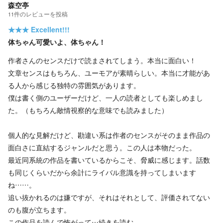
森空亭
11
件の
レビューを投稿
★★★
Excellent!!!
体ちゃん可愛いよ、体ちゃん！
作者さんのセンスだけで読まされてしまう。本当に面白い！
文章センスはもちろん、ユーモアが素晴らしい。本当に才能があ
る人から感じる独特の雰囲気があります。
僕は書く側のユーザーだけど、一人の読者としても楽しめまし
た。（もちろん敵情視察的な意味でも読みました）
個人的な見解だけど、勘違い系は作者のセンスがそのまま作品の
面白さに直結するジャンルだと思う。この人は本物だった。
最近同系統の作品を書いているからこそ、脅威に感じます。話数
も同じくらいだから余計にライバル意識を持ってしまいます
ね……。
追い抜かれるのは嫌ですが、それはそれとして、評価されてない
のも腹が立ちます。
この作品を読んで怖がって…
続きを読む