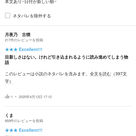
本文あり
日付が新しい順
ネタバレを除外する
月夜乃 古狸
217
件の
レビューを投稿
★★★
Excellent!!!
目新しさはない。けれど引き込まれるように読み進めてしまう物
語
このレビューは小説のネタバレを含みます。
全文を読む（
397
文
字）
1
2025年4月13日 17:12
くま
859
件の
レビューを投稿
★★★
Excellent!!!