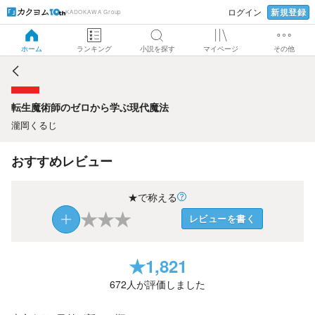
新規登録
ログイン
KADOKAWA Group
転生魔術師のゼロから学ぶ現代魔法
ホーム
ランキング
小説を探す
マイページ
その他
転生魔術師のゼロから学ぶ現代魔法
瀧岡くるじ
おすすめレビュー
★で称える
★
★
★
レビューを書く
★
1,821
672
人が評価しました