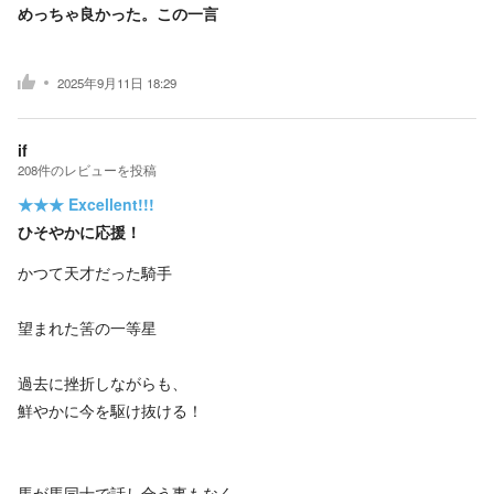
めっちゃ良かった。この一言
2025年9月11日 18:29
if
208
件の
レビューを投稿
★★★
Excellent!!!
ひそやかに応援！
かつて天才だった騎手
望まれた筈の一等星
過去に挫折しながらも、
鮮やかに今を駆け抜ける！
馬が馬同士で話し合う事もなく