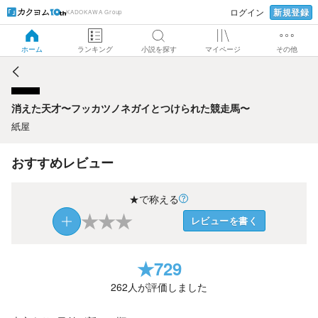
新規登録
ログイン
KADOKAWA Group
消えた天才〜フッカツノネガイとつけられた競走馬〜
ホーム
ランキング
小説を探す
マイページ
その他
消えた天才〜フッカツノネガイとつけられた競走馬〜
紙屋
おすすめレビュー
★で称える
★
★
★
レビューを書く
★
729
262
人が評価しました