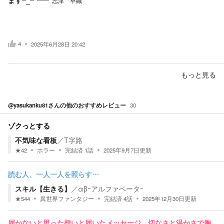
志津 早織
4
2025年6月28日 20:42
もっと見る
@yasukanku81
さんの他のおすすめレビュー
30
ゾクっとする
不気味な看板
／
T字路
★
42
ホラー
完結済
1
話
2025年9月7日
更新
読む人、一人一人を照らす…
スキル【生きる】
／
αβｰアルファベータｰ
★
544
異世界ファンタジー
完結済
4
話
2025年12月30日
更新
届かないと思った想いと届いたメッセージ。切なさと温かさで胸