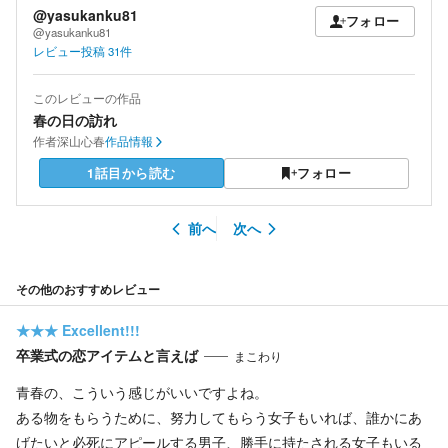
@yasukanku81
フォロー
@yasukanku81
レビュー投稿
31
件
このレビューの作品
春の日の訪れ
作者
深山心春
作品情報
1話目から読む
フォロー
前へ
次へ
その他のおすすめレビュー
★★★
Excellent!!!
卒業式の恋アイテムと言えば
まこわり
青春の、こういう感じがいいですよね。
ある物をもらうために、努力してもらう女子もいれば、誰かにあ
げたいと必死にアピールする男子、勝手に持たされる女子もいる