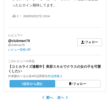
ったヒロイン期待してます。
2
2025年8月27日 23:04
レビュワー
@clubman79
フォロー
@clubman79
レビュー投稿
2
件
このレビューの作品
【コミカライズ連載中】美容スキルでクラスの女の子を可愛
くしたい
作者
藤白ぺるか@4作品商業化
作品情報
1話目から読む
フォロー
前へ
次へ