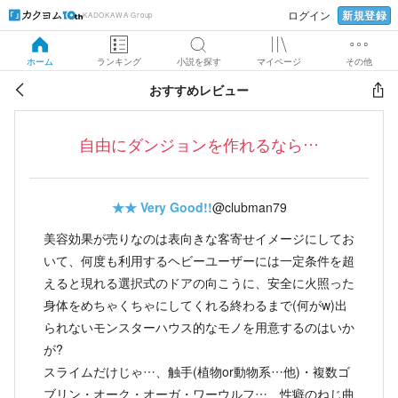
新規登録
ログイン
KADOKAWA Group
ホーム
ランキング
小説を探す
マイページ
その他
おすすめレビュー
自由にダンジョンを作れるなら…
★★
Very Good!!
@clubman79
美容効果が売りなのは表向きな客寄せイメージにしてお
いて、何度も利用するヘビーユーザーには一定条件を超
えると現れる選択式のドアの向こうに、安全に火照った
身体をめちゃくちゃにしてくれる終わるまで(何がw)出
られないモンスターハウス的なモノを用意するのはいか
が?
スライムだけじゃ…、触手(植物or動物系…他)・複数ゴ
ブリン・オーク・オーガ・ワーウルフ…、性癖のねじ曲