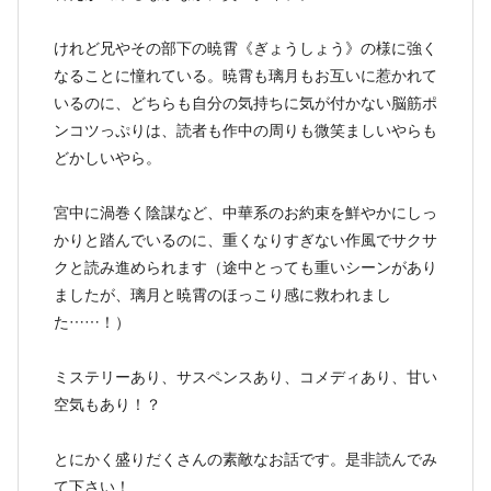
けれど兄やその部下の暁霄《ぎょうしょう》の様に強く
なることに憧れている。暁霄も璃月もお互いに惹かれて
いるのに、どちらも自分の気持ちに気が付かない脳筋ポ
ンコツっぷりは、読者も作中の周りも微笑ましいやらも
どかしいやら。
宮中に渦巻く陰謀など、中華系のお約束を鮮やかにしっ
かりと踏んでいるのに、重くなりすぎない作風でサクサ
クと読み進められます（途中とっても重いシーンがあり
ましたが、璃月と暁霄のほっこり感に救われまし
た……！）
ミステリーあり、サスペンスあり、コメディあり、甘い
空気もあり！？
とにかく盛りだくさんの素敵なお話です。是非読んでみ
て下さい！