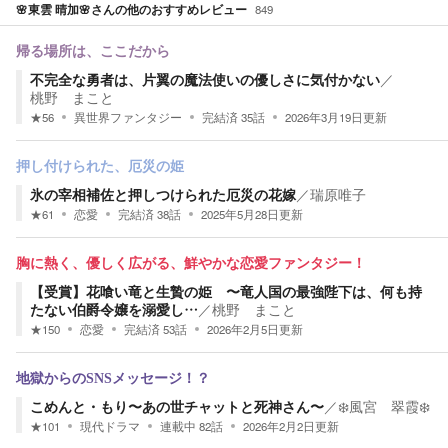
🌸東雲 晴加🌸
さんの他のおすすめレビュー
849
帰る場所は、ここだから
不完全な勇者は、片翼の魔法使いの優しさに気付かない
／
桃野 まこと
★
56
異世界ファンタジー
完結済
35
話
2026年3月19日
更新
押し付けられた、厄災の姫
氷の宰相補佐と押しつけられた厄災の花嫁
／
瑞原唯子
★
61
恋愛
完結済
38
話
2025年5月28日
更新
胸に熱く、優しく広がる、鮮やかな恋愛ファンタジー！
【受賞】花喰い竜と生贄の姫 〜竜人国の最強陛下は、何も持
たない伯爵令嬢を溺愛し…
／
桃野 まこと
★
150
恋愛
完結済
53
話
2026年2月5日
更新
地獄からのSNSメッセージ！？
こめんと・もり〜あの世チャットと死神さん〜
／
❄️風宮 翠霞❄️
★
101
現代ドラマ
連載中
82
話
2026年2月2日
更新