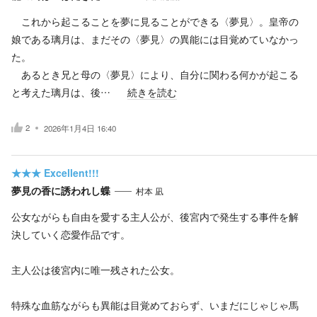
これから起こることを夢に見ることができる〈夢見〉。皇帝の
娘である璃月は、まだその〈夢見〉の異能には目覚めていなかっ
た。
あるとき兄と母の〈夢見〉により、自分に関わる何かが起こる
と考えた璃月は、後…
続きを読む
2
2026年1月4日 16:40
★★★
Excellent!!!
夢見の香に誘われし蝶
村本 凪
公女ながらも自由を愛する主人公が、後宮内で発生する事件を解
決していく恋愛作品です。
主人公は後宮内に唯一残された公女。
特殊な血筋ながらも異能は目覚めておらず、いまだにじゃじゃ馬