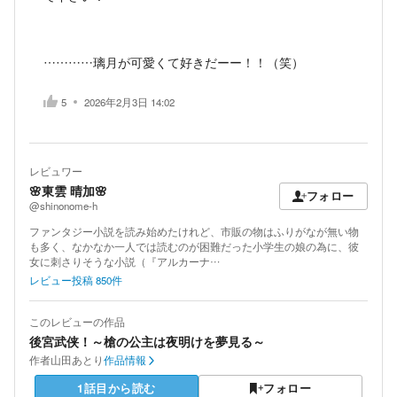
…………璃月が可愛くて好きだーー！！（笑）
5
2026年2月3日 14:02
レビュワー
🌸東雲 晴加🌸
フォロー
@shinonome-h
ファンタジー小説を読み始めたけれど、市販の物はふりがなが無い物
も多く、なかなか一人では読むのが困難だった小学生の娘の為に、彼
女に刺さりそうな小説（『アルカーナ…
レビュー投稿
850
件
このレビューの作品
後宮武侠！～槍の公主は夜明けを夢見る～
作者
山田あとり
作品情報
1話目から読む
フォロー