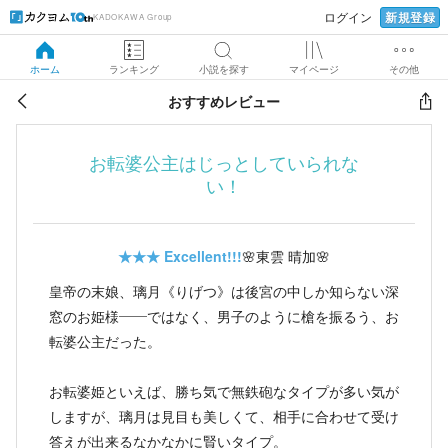
新規登録
ログイン
KADOKAWA Group
ホーム
ランキング
小説を探す
マイページ
その他
おすすめレビュー
お転婆公主はじっとしていられな
い！
★★★
Excellent!!!
🌸東雲 晴加🌸
皇帝の末娘、璃月《りげつ》は後宮の中しか知らない深
窓のお姫様――ではなく、男子のように槍を振るう、お
転婆公主だった。
お転婆姫といえば、勝ち気で無鉄砲なタイプが多い気が
しますが、璃月は見目も美しくて、相手に合わせて受け
答えが出来るなかなかに賢いタイプ。