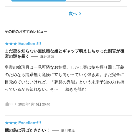
次へ
その他のおすすめレビュー
★★★
Excellent!!!
まだ恋を知らない無鉄砲な姫とギャップ萌えしちゃった副官が後
宮の謎を暴く
堀井菖蒲
皇帝の娘璃月は一見可憐なお姫様。しかし実は槍を振り回し正義
のためなら躊躇無く危険に立ち向かっていく強き姫。まだ完全に
目覚めていないけれど、「夢見の異能」という未来予知の力も持
っているかも知れない。そ…
続きを読む
3
2026年1月15日 20:40
★★★
Excellent!!!
籠の鳥は羽ばたきたい！
浅川瀬流