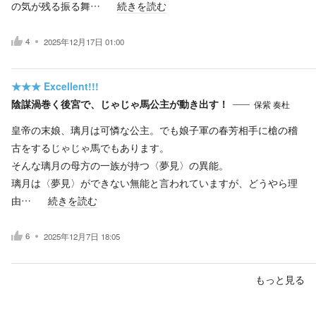
の気が残る振る舞…
続きを読む
4
2025年12月17日 01:00
★★★
Excellent!!!
陰謀渦巻く後宮で、じゃじゃ馬公主が動き出す！
保紫 奏杜
皇帝の末娘、璃月は可憐な公主。でも娘子軍の春芳相手に槍の稽
古をするじゃじゃ馬でもあります。
そんな璃月の母方の一族が持つ〈夢見〉の異能。
璃月は〈夢見〉ができない無能と言われていますが、どうやら理
由…
続きを読む
6
2025年12月7日 18:05
もっと見る