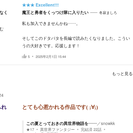
★★★
Excellent!!!
なく
魔王と勇者をくっつけ隊に入りたい
冬寂ましろ
私も加入できませんかね……。
む
そしてこのドタバタを長編で読みたくなりました。こうい
うの大好きです。応援します！
5
2025年2月1日 15:44
もっと見る
24
ふれ
とても心惹かれる作品です( ;∀;)
この夏とっておきの異世界物語を……
／
snowkk
★
17
異世界ファンタジー
完結済
22
話