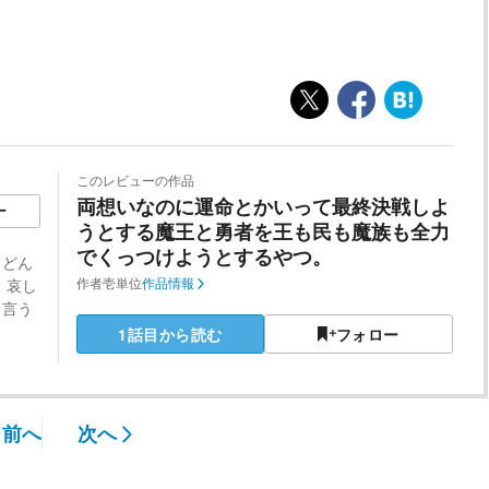
このレビューの作品
両想いなのに運命とかいって最終決戦しよ
ー
うとする魔王と勇者を王も民も魔族も全力
でくっつけようとするやつ。
てどん
、哀し
作者
壱単位
作品情報
と言う
1話目から読む
フォロー
前へ
次へ