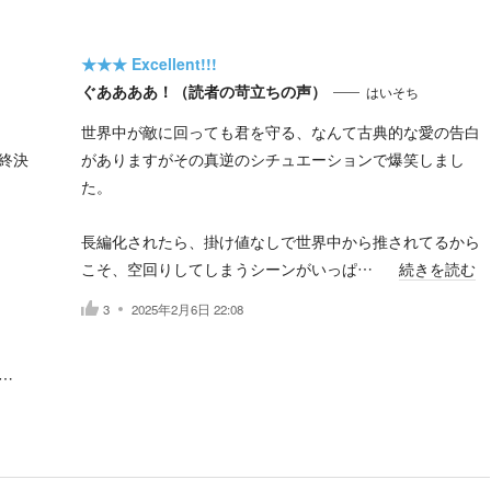
★★★
Excellent!!!
ぐああああ！（読者の苛立ちの声）
はいそち
世界中が敵に回っても君を守る、なんて古典的な愛の告白
終決
がありますがその真逆のシチュエーションで爆笑しまし
た。
長編化されたら、掛け値なしで世界中から推されてるから
こそ、空回りしてしまうシーンがいっぱ…
続きを読む
3
2025年2月6日 22:08
…