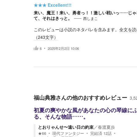
★★★
Excellent!!!
来い、魔王！来い、勇者っ！！激しい戦いっ……じゃ
て、それはきっと。
西しまこ
このレビューは小説のネタバレを含みます。
全文を読
（
243
文字）
6
2025年2月2日 10:06
福山典雅
さんの他のおすすめレビュー
3,5
初夏の爽やかな風があなたの心の琴線に
る、そんな物語……。
とおりゃんせ〜遠い日の約束
／
春渡夏歩
★
66
現代ファンタジー
完結済
12
話