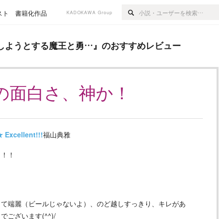
スト
書籍化作品
KADOKAWA Group
る魔王と勇…
』のおすすめレビュー
しようとする魔王と勇…
』のおすすめレビュー
の面白さ、神か！
★
Excellent!!!
福山典雅
！！！
して端麗（ビールじゃないよ）、のど越しすっきり、キレがあ
ざいます(^^)/