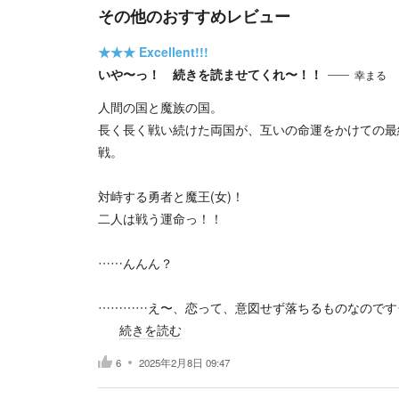
その他のおすすめレビュー
★★★
Excellent!!!
いや〜っ！ 続きを読ませてくれ〜！！
幸まる
人間の国と魔族の国。
長く長く戦い続けた両国が、互いの命運をかけての最
戦。
対峙する勇者と魔王(女)！
二人は戦う運命っ！！
……んんん？
…………え〜、恋って、意図せず落ちるものなのです
続きを読む
6
2025年2月8日 09:47