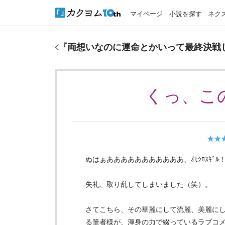
マイページ
小説を探す
ネク
『
両想いなのに運命とかいって最終決戦しようとす
『
両想いなのに運命とかいって最終決戦
くっ、こ
★★
ぬはぁあああああああああああ、ｵﾓｼﾛｽｷﾞﾙ
失礼、取り乱してしまいました（笑）。
さてこちら、その華麗にして流麗、美麗に
る筆者様が、渾身の力で綴っているラブコメでご