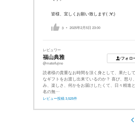
皆様、宜しくお願い致します( ;∀;)
2025年2月5日 23:00
3
レビュワー
福山典雅
フォロ
@matoifujino
読者様の貴重なお時間を頂く身として、果たし
なギフトをお渡し出来ているのか？ 喜び、怒り
み、楽しさ、何かをお届けしたくて、日々精進
名の無…
レビュー投稿
3,525
件