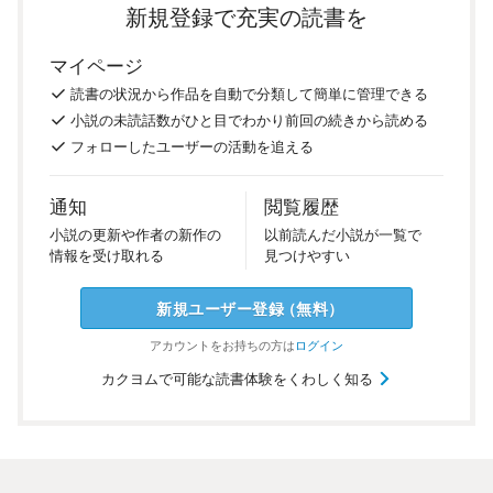
新規登録で充実の読書を
マイページ
読書の
状況
から
作品を
自動で
分類
して
簡単に
管理
できる
小説の
未読話数が
ひと目で
わかり
前回の
続き
から
読める
フォロー
した
ユーザーの
活動を
追える
通知
閲覧履歴
小説の
更新や
作者の
新作の
以前
読んだ
小説が
一覧で
情報を
受け
取れる
見つけ
やすい
新規ユーザー
登録
（
無料
）
アカウントを
お持ちの方は
ログイン
カクヨムで可能な読書体験をくわしく知る