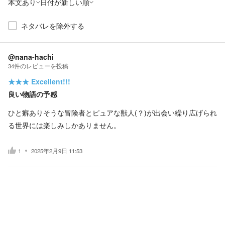
本文あり
日付が新しい順
ネタバレを除外する
@nana-hachi
34
件の
レビューを投稿
★★★
Excellent!!!
良い物語の予感
ひと癖ありそうな冒険者とピュアな獣人(？)が出会い繰り広げられ
る世界には楽しみしかありません。
1
2025年2月9日 11:53