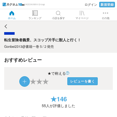
新規登録
ログイン
KADOKAWA Group
転生冒険者義景、スコップ片手に獣人と行く！
ホーム
ランキング
小説を探す
マイページ
その他
転生冒険者義景、スコップ片手に獣人と行く！
Gonbei2313@書籍一巻５/２発売
おすすめレビュー
★で称える
★
★
★
レビューを書く
★
146
55
人が評価しました