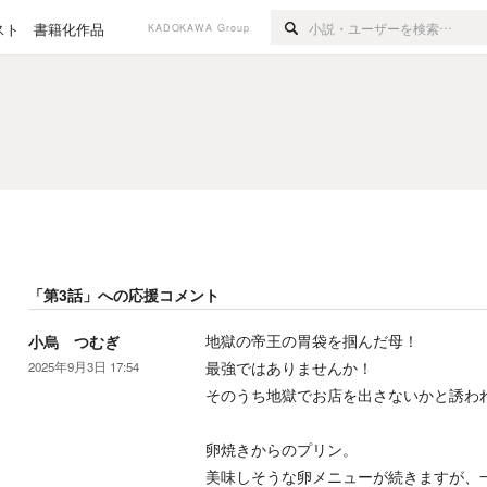
スト
書籍化作品
KADOKAWA Group
「
第3話
」への応援コメント
地獄の帝王の胃袋を掴んだ母！
小烏 つむぎ
最強ではありませんか！
2025年9月3日 17:54
そのうち地獄でお店を出さないかと誘わ
卵焼きからのプリン。
美味しそうな卵メニューが続きますが、