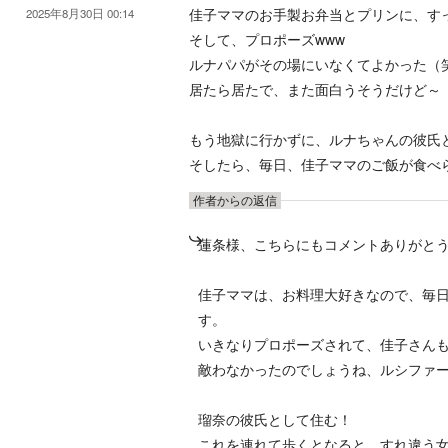
佳子ママのお手製お弁当とプリンに、す
2025年8月30日 00:14
そして、プロポーズwww
ルナパパがその場にいなくてよかった（
居たら居たで、また面白うそうだけど～
もう地獄に行かずに、ルナちゃんの彼氏
そしたら、毎日、佳子ママのご飯が食べ
作者からの返信
蓮条様、こちらにもコメントありがと
佳子ママは、お料理大好きなので、毎
す。
いきなりプロポーズされて、佳子さん
敵わなかったのでしょうね、ルシファ
瑠奈の彼氏として住む！
これを連れて歩くとなると、すれ違う女