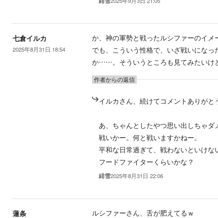
緋雪
2025年9月3日 21:05
か、神の軍勢と戦ったルシファーのイメー
七倉イルカ
でも、こういう性格で、いざ戦いになっ
2025年8月31日 18:54
か……。そういうところも見てみたいけど、
作者からの返信
イルカさん、続けてコメントありがと
あ、ちゃんとしたやつ思い出しちゃダメ
戦いかー。何と戦いますかねー。
平和な日常過ぎて、戦わないといけな
フードファイターくらいかな？
緋雪
2025年8月31日 22:06
ルシファーさん、舌が肥えてるｗ
蓮条