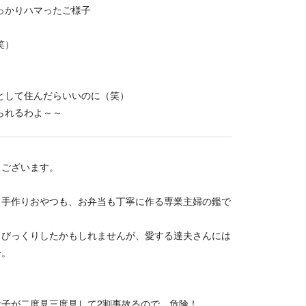
っかりハマったご様子
笑）
として住んだらいいのに（笑）
られるわよ～～
うございます。
日手作りおやつも、お弁当も丁寧に作る専業主婦の鑑で
もびっくりしたかもしれませんが、愛する達夫さんには
ー。
子が二度見三度見して2割事故るので、危険！