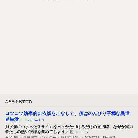
こちらもおすすめ
コツコツ効率的に依頼をこなして、後はのんびり平穏な異世
界生活
北川ニキタ
排水溝につまったスライムを日々かたづけるだけの底辺職、なぜか実力
者たちの熱い視線を集めてしまう
／
北川ニキタ
★10,598
異世界ファンタジー
連載中
80
話
2026年7月15日更新