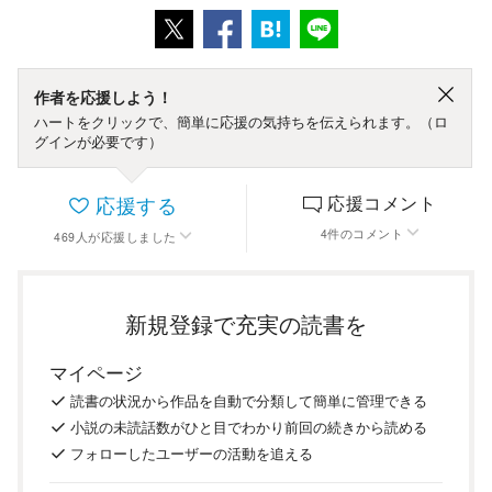
作者を応援しよう！
ハートをクリックで、簡単に応援の気持ちを伝えられます。（ロ
グインが必要です）
応援する
応援コメント
4
件
のコメント
469
人
が応援しました
新規登録で充実の読書を
マイページ
読書の
状況
から
作品を
自動で
分類
して
簡単に
管理
できる
小説の
未読話数が
ひと目で
わかり
前回の
続き
から
読める
フォロー
した
ユーザーの
活動を
追える