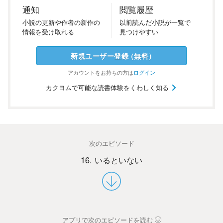
通知
閲覧履歴
小説の
更新や
作者の
新作の
以前
読んだ
小説が
一覧で
情報を
受け
取れる
見つけ
やすい
新規ユーザー
登録
（
無料
）
アカウントを
お持ちの方は
ログイン
カクヨムで可能な読書体験をくわしく知る
次のエピソード
16. いるといない
アプリで次のエピソードを読む