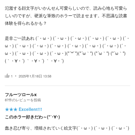
氾濫する顔文字がいかんせん可愛らしいので、読み心地も可愛ら
しいのですが、硬派な筆致のホラーで読ませます。不思議な読書
体験を得られるかも？
是非ご一読あれ (´・ω・) (´・ω・) (´・ω・) (´・ω・) (´・ω・) (´・
ω・) (´・ω・) (´・ω・) (´・ω・) (´・ω・) (´・ω・) (´・ω・) (´・
ω・) (´・ω・) (´・ω・) (´・ω・)(*´꒳`*)(*´ω｀*) (*´ω｀*) (*´ω｀*)
(｀・∀・´) ｀・∀・´) ｀・∀・´)
1
2025年1月18日 13:58
フルーツロールx
87
件の
レビューを投稿
★★★
Excellent!!!
このホラー好きだわ～(*´･∀･)
蠢き忍び寄り、増殖されていく絵文字(´・ω・) (´・ω・) (´・ω・`)