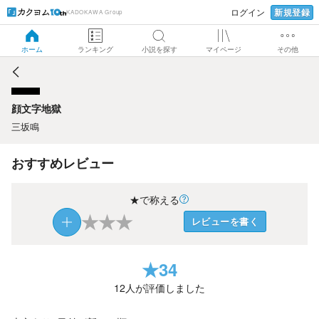
新規登録
ログイン
KADOKAWA Group
顔文字地獄
ホーム
ランキング
小説を探す
マイページ
その他
顔文字地獄
三坂鳴
おすすめレビュー
★で称える
★
★
★
レビューを書く
★
34
12
人が評価しました