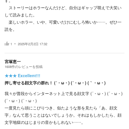
す。
ストーリーはホラーなんだけど、自分はギャップ萌えで大笑い
して読みました。
楽しいホラー、いや、可愛いだけにむしろ怖いか……。ぜひ一
読を。
1
2025年2月2日 17:32
宮塚恵一
1608
件の
レビューを投稿
★★★
Excellent!!!
押し寄せる顔文字の群れ！ (´・ω・) (´・ω・) (｀・ω・)
我々が普段からインターネット上で見る顔文字 (´・ω・) (´・ω・)
(´・ω・) (´・ω・)
一度見たら頭にこびりつき、似たような形を見たら「あ、顔文
字」なんて思うことはないでしょうか。それはもしかしたら、顔
文字地獄のはじまりの音かもしれない……。