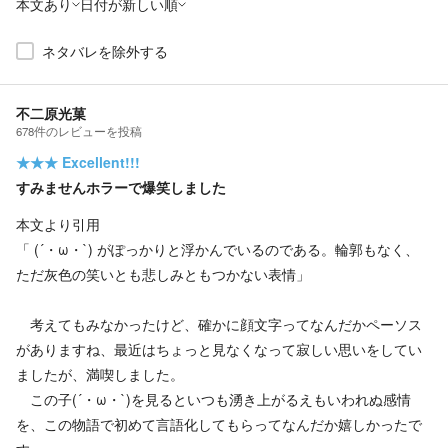
本文あり
日付が新しい順
ネタバレを除外する
不二原光菓
678
件の
レビューを投稿
★★★
Excellent!!!
すみませんホラーで爆笑しました
本文より引用
「 (´・ω・`) がぽっかりと浮かんでいるのである。輪郭もなく、
ただ灰色の笑いとも悲しみともつかない表情」
考えてもみなかったけど、確かに顔文字ってなんだかペーソス
がありますね、最近はちょっと見なくなって寂しい思いをしてい
ましたが、満喫しました。
この子(´・ω・`)を見るといつも湧き上がるえもいわれぬ感情
を、この物語で初めて言語化してもらってなんだか嬉しかったで