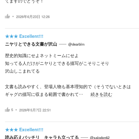
てますのでどうぞ！
2026年6月23日 12:26
★★★
Excellent!!!
ニヤリとできる文書が沢山
@dearblm
歴史的知識にせよネットミームにせよ
知ってる人だけがニヤりとできる描写がこそりこそり
沢山しこまれてる
文書も読みやすく、登場人物も基本理知的で（そうでないときは
ギャグの描写に収まる範囲で書かれて…
続きを読む
5
2026年5月7日 22:51
★★★
Excellent!!!
読み応えバッチリ キャラも立ってる
@salodon62