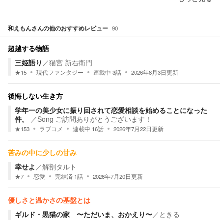
和えもん
さんの他のおすすめレビュー
90
超越する物語
三姫語り
／
猫宮 新右衛門
★
15
現代ファンタジー
連載中
3
話
2026年8月3日
更新
後悔しない生き方
学年一の美少女に振り回されて恋愛相談を始めることになった
件。
／
Song ご訪問ありがとうございます！
★
153
ラブコメ
連載中
16
話
2026年7月22日
更新
苦みの中に少しの甘み
幸せよ
／
解剖タルト
★
7
恋愛
完結済
1
話
2026年7月20日
更新
優しさと温かさの基盤とは
ギルド・黒猫の家 〜ただいま、おかえり〜
／
ときる