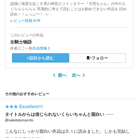
認識に地震を起こす系の神芸人ツイッタラー 『天照ちゃん』の中の人
ぐらららららら 常識的に考えて読むことはお勧めできない作品を 読め
読め～！ふっふー！ っ…
レビュー投稿
91
件
このレビューの作品
女騎士物語
作者
三二一色
作品情報
1話目から読む
フォロー
前へ
次へ
その他のおすすめレビュー
★★★
Excellent!!!
タイトルからは信じられないくらいちゃんと面白い
@saketotumamito
こんなにしっかり面白い作品は久々に読みました。しかも完結し