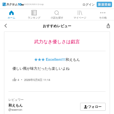
新規登録
ログイン
KADOKAWA Group
ホーム
ランキング
小説を探す
マイページ
その他
おすすめレビュー
武力なき優しさは戯言
★★★
Excellent!!!
和えもん
優しい羆が味方だったら楽しいよね
4
2026年5月6日 11:14
レビュワー
和えもん
フォロー
@waemon