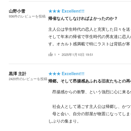
山野小雪
★★★
Excellent!!!
936
件の
レビューを投稿
帰省なんてしなければよかったのか？
主人公は学生時代の恋人と充実した日々を送
そして年末の帰省で学生時代の男友達に恋人
す。オカルト感満載で特にラストは背筋が寒
1
2025年1月10日 19:51
黒澤 主計
★★★
Excellent!!!
2420
件の
レビューを投稿
帰郷。そして昂揚感あふれる旧友たちとの再
昂揚感からの衝撃、という強烈に心に来る
社会人として過ごす主人公は帰郷し、かつ
母と会い、自分の部屋が物置になってしま
しぶりの集まり。