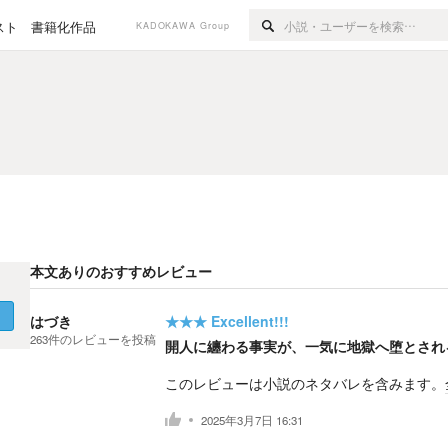
スト
書籍化作品
KADOKAWA Group
本文ありのおすすめレビュー
く
はづき
★★★
Excellent!!!
263
件の
レビューを投稿
開人に纏わる事実が、一気に地獄へ堕とされ
このレビューは小説のネタバレを含みます。
2025年3月7日 16:31