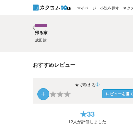
マイページ
小説を探す
ネク
帰る家
帰る家
成田紘
おすすめレビュー
★で称える
★
★
★
レビューを書
★
33
12
人が評価しました