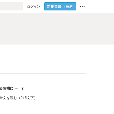
ログイン
新規登録
（無料）
る契機に……？
全文を読む（
215
文字）