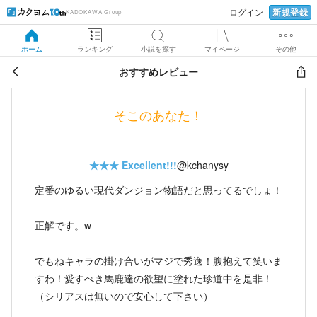
新規登録
ログイン
KADOKAWA Group
ホーム
ランキング
小説を探す
マイページ
その他
おすすめレビュー
そこのあなた！
★★★
Excellent!!!
@kchanysy
定番のゆるい現代ダンジョン物語だと思ってるでしょ！
正解です。w
でもねキャラの掛け合いがマジで秀逸！腹抱えて笑いま
すわ！愛すべき馬鹿達の欲望に塗れた珍道中を是非！
（シリアスは無いので安心して下さい）