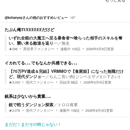
@kchanysy
さんの他のおすすめレビュー
197
たぶん俺TUEEEEEEだけど
いずれ全能の大魔王へ至る暴食者〜喰らった相手のスキルを奪
い、襲い来る敵達を返り…
／
無名
★
598
異世界ファンタジー
連載中
100
話
2026年8月8日
更新
イカれてる､､､でもなんか共感できる､､､
【70万PV達成＆完結】VRMMOで【食屍姫】になった無職だけ
ど、現代ダンジョ…
／
ちんこ良い肉(ジンベエザメ)(☆下さい)
★
3,033
現代ファンタジー
完結済
88
話
2026年6月9日
更新
銃系は少ないから貴重､､､
銃で戦うダンジョン探索
／
トロロ将軍
★
2,076
現代ファンタジー
連載中
106
話
2026年8月4日
更新
まだだ！まだその時じゃない！