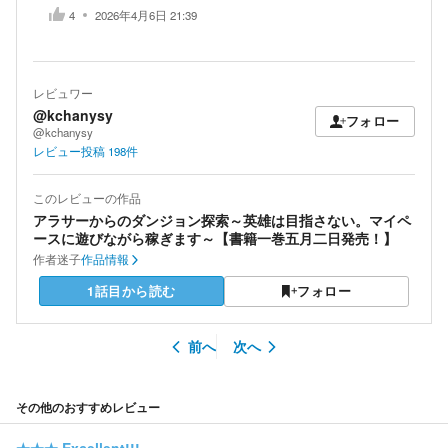
4
2026年4月6日 21:39
レビュワー
@kchanysy
フォロー
@kchanysy
レビュー投稿
198
件
このレビューの作品
アラサーからのダンジョン探索～英雄は目指さない。マイペ
ースに遊びながら稼ぎます～【書籍一巻五月二日発売！】
作者
迷子
作品情報
1話目から読む
フォロー
前へ
次へ
その他のおすすめレビュー
★★★
Excellent!!!