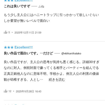
これは良いですぞ
ふね
もう少し主人公にはハニートラップに引っかかって欲しいぐらい
しか要望が無いレベルで面白い
5
2025年12月11日 21:59
★★★
Excellent!!!
良い作品で面白いです。…だけど
@ebikaniikatako
良い作品ですが、主人公の思考が気持ち悪く感じる。詳細30すぎ
なのに対人、例初対面で嫌ってくる相手とパーティーを組んでる
正真正銘他人なのに意味不明、学校かよ。例主人公の利害の価値
観が幼稚すぎる、人とし…
続きを読む
12
2025年9月28日 16:43