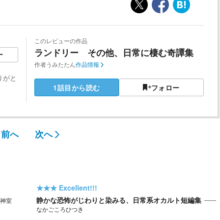
このレビューの作品
ランドリー その他、日常に棲む奇譚集
ー
作者
うみたたん
作品情報
りがと
1話目から読む
フォロー
前へ
次へ
★★★
Excellent!!!
静かな恐怖がじわりと染みる、日常系オカルト短編集
神室
なかごころひつき