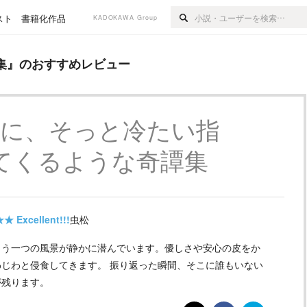
スト
書籍化作品
KADOKAWA Group
すめレビュー
集
』のおすすめレビュー
奥に、そっと冷たい指
てくるような奇譚集
★★
Excellent!!!
虫松
もう一つの風景が静かに潜んでいます。優しさや安心の皮をか
じわと侵食してきます。 振り返った瞬間、そこに誰もいない
が残ります。