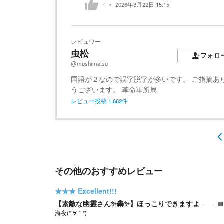
2026年3月22日 15:15
1
レビュワー
虫松
フォロ
@mushimatsu
国語が２なので誤字脱字が多いです。 ご指摘あ
うございます。 革命軍所属
レビュー投稿
1,662
件
その他のおすすめレビュー
★★★
Excellent!!!
【素敵な幽霊さん✨️👻✨️】ほっこりできますよ

海夜(*´∀｀*)