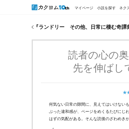
マイページ
小説を探す
ネク
『
ランドリー その他、日常に棲む奇譚集
』のおす
『
ランドリー その他、日常に棲む奇譚
読者の心の
先を伸ばし
★
何気ない日常の隙間に、見えてはいけない
ぶった違和感が、ページをめくるたびにじわ
はずの気配がある。そんな読後のざわめき