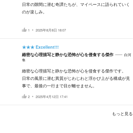
日常の隙間に潜む奇譚たちが、マイペースに語られていく
のが楽しみ。
1
2025年8月8日 18:07
★★★
Excellent!!!
緻密な心理描写と静かな恐怖が心を侵食する傑作
白河
隼
緻密な心理描写と静かな恐怖が心を侵食する傑作です。
日常の風景に潜む異質がじわじわと浮かび上がる構成が見
事で、最後の一行まで目が離せません。
2
2025年4月12日 17:41
もっと見る