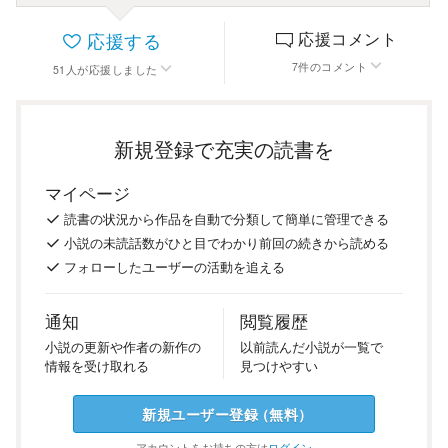
応援する
応援コメント
7
件
のコメント
51
人
が応援しました
新規登録で充実の読書を
マイページ
読書の
状況
から
作品を
自動で
分類
して
簡単に
管理
できる
小説の
未読話数が
ひと目で
わかり
前回の
続き
から
読める
フォロー
した
ユーザーの
活動を
追える
通知
閲覧履歴
小説の
更新や
作者の
新作の
以前
読んだ
小説が
一覧で
情報を
受け
取れる
見つけ
やすい
新規ユーザー
登録
（
無料
）
アカウントを
お持ちの方は
ログイン