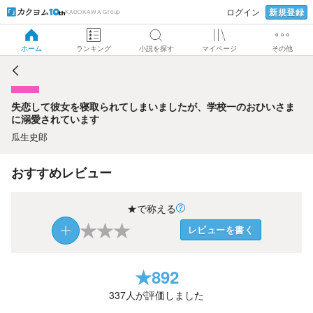
新規登録
ログイン
KADOKAWA Group
失恋して彼女を寝取られてしまいましたが、学校一のおひい
さまに溺愛されています
ホーム
ランキング
小説を探す
マイページ
その他
失恋して彼女を寝取られてしまいましたが、学校一のおひいさま
に溺愛されています
瓜生史郎
おすすめレビュー
★で称える
★
★
★
レビューを書く
★
892
337
人が評価しました