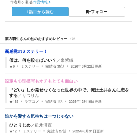
作者
月ヶ瀬 杏
作品情報
1話目から読む
フォロー
葉方萌生
さんの他のおすすめレビュー
176
新感覚のミステリー！
僕は、何を殺せばいい？
／
泉紫織
★
6
ミステリー
完結済
35
話
2026年3月22日
更新
設定も心理描写もオチもとても面白い
『どい』しか発せなくなった世界の中で、俺は土井さんに恋を
する
／
りつりん
★
183
ラブコメ
完結済
1
話
2025年12月16日
更新
誰かを愛する気持ちは一つじゃない
ひとりじめ
／
碓氷澪夜
★
12
ミステリー
完結済
27
話
2025年8月31日
更新