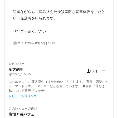
短編ながらも、読み終えた後は素敵な読書体験をしたと
いう充足感を得られます。
ぜひご一読ください！
2
2024年12月16日 16:29
レビュワー
葉方萌生
フォロー
@moeri_185515
はじめまして。 葉方萌生（はかためい）と申します。 青春、恋愛、ヒ
ューマンドラマ、ミステリーなどを書いています。 ◆書籍 『罪なき
私』つむぎ書房 『マッチ…
レビュー投稿
177
件
このレビューの作品
悔恨と苺パフェ