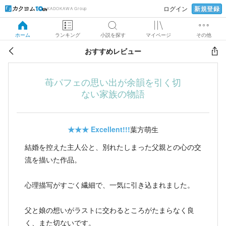
新規登録
ログイン
KADOKAWA Group
ホーム
ランキング
小説を探す
マイページ
その他
おすすめレビュー
苺パフェの思い出が余韻を引く切
ない家族の物語
★★★
Excellent!!!
葉方萌生
結婚を控えた主人公と、別れたしまった父親との心の交
流を描いた作品。
心理描写がすごく繊細で、一気に引き込まれました。
父と娘の想いがラストに交わるところがたまらなく良
く、また切ないです。