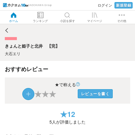
新規登録
ログイン
KADOKAWA Group
きょんと姫子と北井 【完】
ホーム
ランキング
小説を探す
マイページ
その他
きょんと姫子と北井 【完】
大石エリ
おすすめレビュー
★で称える
★
★
★
レビューを書く
★
12
5
人が評価しました