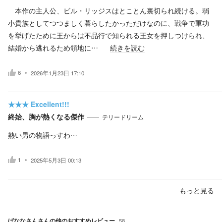
本作の主人公、ビル・リッジスはとことん裏切られ続ける。弱
小貴族としてつつましく暮らしたかっただけなのに、戦争で軍功
を挙げたために王からは不品行で知られる王女を押しつけられ、
結婚から逃れるため領地に…
続きを読む
6
2026年1月23日 17:10
★★★
Excellent!!!
終始、胸が熱くなる傑作
テリードリーム
熱い男の物語っすわ…
1
2025年5月3日 00:13
もっと見る
ばななさん
さんの他のおすすめレビュー
58