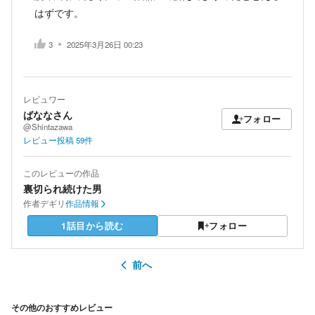
はずです。
3
2025年3月26日 00:23
レビュワー
ばななさん
フォロー
@Shintazawa
レビュー投稿
59
件
このレビューの作品
裏切られ続けた男
作者
デギリ
作品情報
1話目から読む
フォロー
前へ
その他のおすすめレビュー