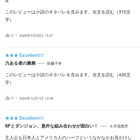
道
このレビューは小説のネタバレを含みます。
全文を読む（
310
文
字）
3
2025年4月25日 15:37
★★★
Excellent!!!
力ある者の責務
佐藤子冬
このレビューは小説のネタバレを含みます。
全文を読む（
426
文
字）
3
2024年12月7日 12:08
★★★
Excellent!!!
SFとダンジョン、意外な組み合わせが面白い！
６月流雨空
主人公も日本人とアメリカ人のハーフというなかなかお見かけし