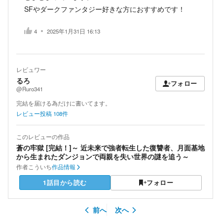
SFやダークファンタジー好きな方におすすめです！
4
2025年1月31日 16:13
レビュワー
るろ
フォロー
@Ruro341
完結を届ける為だけに書いてます。
レビュー投稿
108
件
このレビューの作品
蒼の牢獄 [完結！]～ 近未来で強者転生した復讐者、月面基地
から生まれたダンジョンで両親を失い世界の謎を追う～
作者
こういち
作品情報
1話目から読む
フォロー
前へ
次へ