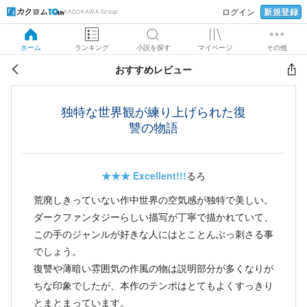
新規登録
ログイン
KADOKAWA Group
ホーム
ランキング
小説を探す
マイページ
その他
おすすめレビュー
独特な世界観が練り上げられた復
讐の物語
★★★
Excellent!!!
るろ
荒廃しきっていない作中世界の空気感が独特で美しい。
ダークファンタジーらしい描写が丁寧で描かれていて、
この手のジャンルが好きな人にはとことんぶっ刺さる事
でしょう。
復讐や薄暗い雰囲気の作風の物は説明部分が多くなりが
ちな印象でしたが、本作のテンポはとてもよくすっきり
とまとまっています。