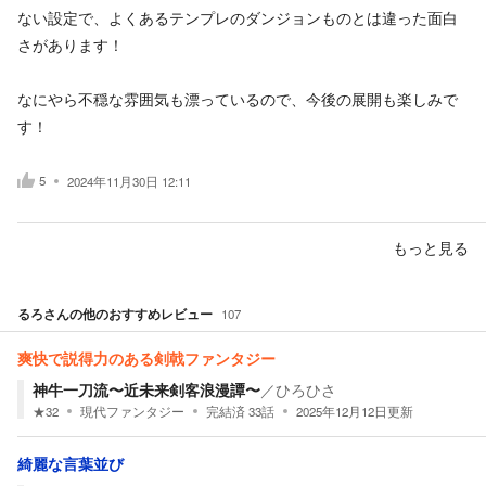
ない設定で、よくあるテンプレのダンジョンものとは違った面白
さがあります！
なにやら不穏な雰囲気も漂っているので、今後の展開も楽しみで
す！
5
2024年11月30日 12:11
もっと見る
るろ
さんの他のおすすめレビュー
107
爽快で説得力のある剣戟ファンタジー
神牛一刀流〜近未来剣客浪漫譚〜
／
ひろひさ
★
32
現代ファンタジー
完結済
33
話
2025年12月12日
更新
綺麗な言葉並び