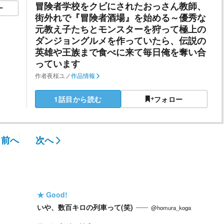
冒険者学校をクビにされたおっさん教師、
ー
街外れで『冒険者酒場』を始める～優秀な
元教え子たちとモンスターを狩って極上の
ダンジョングルメを作っていたら、伝説の
英雄や王族まで食べに来て毎日俺を奪い合
っています
作者
夜桜ユノ
作品情報
1話目から読む
フォロー
前へ
次へ
★
Good!
いや、数百キロの列車って(笑)
@homura_koga