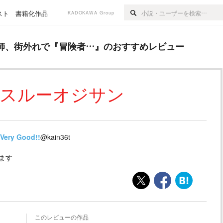
スト
書籍化作品
KADOKAWA Group
で『冒険者…
』のおすすめレビュー
師、街外れで『冒険者…
』のおすすめレビュー
系スルーオジサン
Very Good!!
@kain36t
ます
このレビューの作品