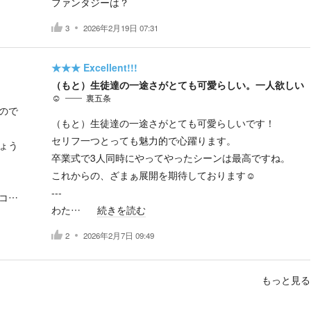
ファンタジーは？
3
2026年2月19日 07:31
★★★
Excellent!!!
（もと）生徒達の一途さがとても可愛らしい。一人欲しい
☺️
裏五条
ので
（もと）生徒達の一途さがとても可愛らしいです！
セリフ一つとっても魅力的で心躍ります。
ょう
卒業式で3人同時にやってやったシーンは最高ですね。
これからの、ざまぁ展開を期待しております☺️
---
コ…
わた…
続きを読む
2
2026年2月7日 09:49
もっと見る