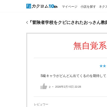
マイページ
小説を探す
ネク
『
冒険者学校をクビにされたおっさん教師、街外れ
『
冒険者学校をクビにされたおっさん教
無自覚
★★
S級キャラがどんどん出てくるのを期待して
2026年2月15日 22:28
2
レビュワー