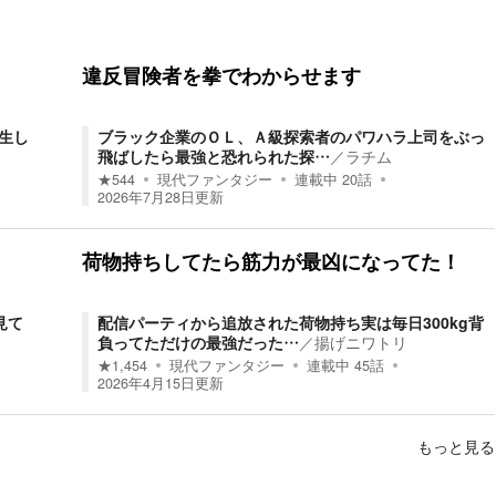
違反冒険者を拳でわからせます
生し
ブラック企業のＯＬ、Ａ級探索者のパワハラ上司をぶっ
飛ばしたら最強と恐れられた探…
／
ラチム
★
544
現代ファンタジー
連載中
20
話
2026年7月28日
更新
荷物持ちしてたら筋力が最凶になってた！
見て
配信パーティから追放された荷物持ち実は毎日300kg背
負ってただけの最強だった…
／
揚げニワトリ
★
1,454
現代ファンタジー
連載中
45
話
2026年4月15日
更新
もっと見る