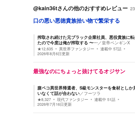
@kain36t
さんの他のおすすめレビュー
23
口の悪い悪徳貴族拾い物で繁栄する
搾取され続けた元ブラック企業社員、悪役貴族に転
たので今度は俺が搾取する 〜…
／
皇帝ペンギンX
★
12,635
異世界ファンタジー
連載中
57
話
2026年8月6日
更新
最強なのにちょっと抜けてるオジサン
腹ペコ異世界帰還者、S級モンスターを食材としか
いなくて話が合わない
／
フーツラ
★
8,327
現代ファンタジー
連載中
51
話
2026年7月16日
更新