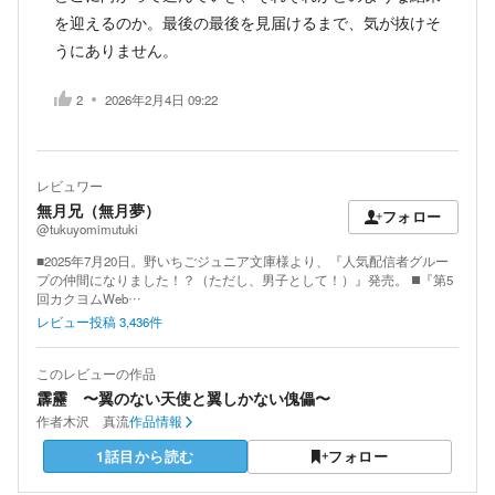
を迎えるのか。最後の最後を見届けるまで、気が抜けそ
うにありません。
2
2026年2月4日 09:22
レビュワー
無月兄（無月夢）
フォロー
@tukuyomimutuki
■2025年7月20日。野いちごジュニア文庫様より、『人気配信者グルー
プの仲間になりました！？（ただし、男子として！）』発売。 ◼️『第5
回カクヨムWeb…
レビュー投稿
3,436
件
このレビューの作品
霹靂 〜翼のない天使と翼しかない傀儡〜
作者
木沢 真流
作品情報
1話目から読む
フォロー