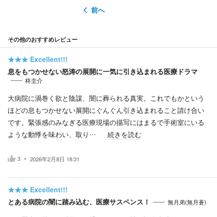
前へ
その他のおすすめレビュー
★★★
Excellent!!!
息をもつかせない怒涛の展開に一気に引き込まれる医療ドラマ
柊圭介
大病院に渦巻く欲と陰謀、闇に葬られる真実。これでもかという
ほどの息もつかせない展開にぐんぐん引き込まれること請け合い
です。緊張感のみなぎる医療現場の描写にはまるで手術室にいる
ような動悸を味わい、取り…
続きを読む
3
2026年2月8日 18:31
★★★
Excellent!!!
とある病院の闇に踏み込む、医療サスペンス！
無月弟(無月蒼)