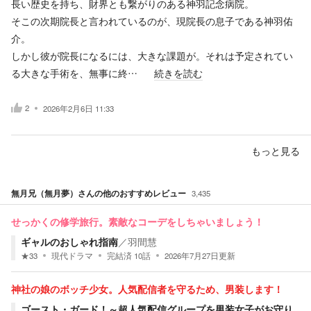
長い歴史を持ち、財界とも繋がりのある神羽記念病院。
そこの次期院長と言われているのが、現院長の息子である神羽佑
介。
しかし彼が院長になるには、大きな課題が。それは予定されてい
る大きな手術を、無事に終…
続きを読む
2
2026年2月6日 11:33
もっと見る
無月兄（無月夢）
さんの他のおすすめレビュー
3,435
せっかくの修学旅行。素敵なコーデをしちゃいましょう！
ギャルのおしゃれ指南
／
羽間慧
★
33
現代ドラマ
完結済
10
話
2026年7月27日
更新
神社の娘のボッチ少女。人気配信者を守るため、男装します！
ゴースト・ガード！～超人気配信グループを男装女子がお守り