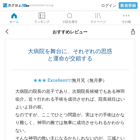
新規登録
ログイン
KADOKAWA Group
ホーム
ランキング
小説を探す
マイページ
その他
おすすめレビュー
大病院を舞台に、それぞれの思惑
と運命が交錯する
★★★
Excellent!!!
無月兄（無月夢）
大病院の院長の息子であり、次期院長候補でもある神羽
佑介。近々行われる手術を成功させれば、院長就任はい
よいよ目の前。
なのですが、ここでひとつ問題が。実はその手術はかな
り難しく、神羽の腕では無事に成功させられるかわから
ない。
そんな神羽の救い主になるかもしれないのが、三城とい