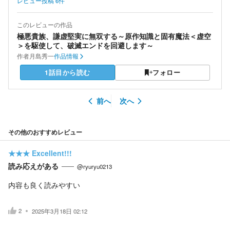
レビュー投稿
6
件
このレビューの作品
極悪貴族、謙虚堅実に無双する～原作知識と固有魔法＜虚空
＞を駆使して、破滅エンドを回避します～
作者
月島秀一
作品情報
1話目から読む
フォロー
前へ
次へ
その他のおすすめレビュー
★★★
Excellent!!!
読み応えがある
@ryuryu0213
内容も良く読みやすい
2
2025年3月18日 02:12