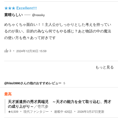
★★★
Excellent!!!
素晴らしい
@nossky
めちゃくちゃ面白い！！主人公がしっかりとした考えを持ってい
るのが良い。目的の為なら何でもやる感じ？あと物語の中の魔法
の使い方も色々あって好きです
3
2024年12月30日 15:59
もっと見る
@hisui3990
さんの他のおすすめレビュー
5
最高
天才派遣所の秀才異端児 ～天才の能力を全て取り込む、秀才
の成り上がり～
／
壱弐参
★
6,509
現代ファンタジー
連載中
420
話
2026年3月27日
更新