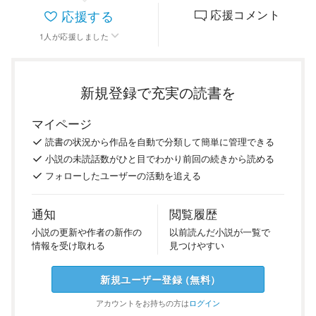
応援する
応援コメント
1
人
が応援しました
新規登録で充実の読書を
マイページ
読書の
状況
から
作品を
自動で
分類
して
簡単に
管理
できる
小説の
未読話数が
ひと目で
わかり
前回の
続き
から
読める
フォロー
した
ユーザーの
活動を
追える
通知
閲覧履歴
小説の
更新や
作者の
新作の
以前
読んだ
小説が
一覧で
情報を
受け
取れる
見つけ
やすい
新規ユーザー
登録
（
無料
）
アカウントを
お持ちの方は
ログイン