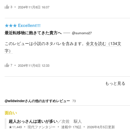
3
2024年11月8日 16:07
★★★
Excellent!!!
最近転移物に飽きてきた貴方へ
@sumomo27
このレビューは小説のネタバレを含みます。
全文を読む（
134
文
字）
7
2024年11月6日 12:33
もっと見る
@wildwinder
さんの他のおすすめレビュー
73
面白い
超人おっさんは迷いが多い
／
次佐 駆人
★
11,449
現代ファンタジー
連載中
179
話
2026年8月5日
更新