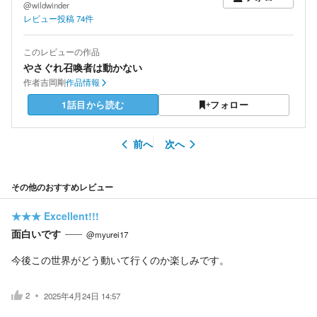
@wildwinder
レビュー投稿
74
件
このレビューの作品
やさぐれ召喚者は動かない
作者
吉岡剛
作品情報
1話目から読む
フォロー
前へ
次へ
その他のおすすめレビュー
★★★
Excellent!!!
面白いです
@myurei17
今後この世界がどう動いて行くのか楽しみです。
2
2025年4月24日 14:57