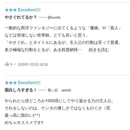
★★★
Excellent!!!
やさぐれてるか？
@kuni0s
一般的な西洋ファンタジーに出てくるような「魔物」や「亜人」
などは登場しない世界観。とても良いと思う。
「やさぐれ」とタイトルにあるが、主人公の行動は至って普通。
多少極端な行動をとるが、ある程度納得…
続きを読む
6
2025年1月3日 02:28
★★★
Excellent!!!
面白しろすぎる！
青い石 aoiishi
やられたら倍どころか1000倍にしてやり返せる力の主人公。
それをしないのは、ケンタの優しさではなくものぐさ（笑
最っ高に面白い(^^)
めちゃオススメです‼︎