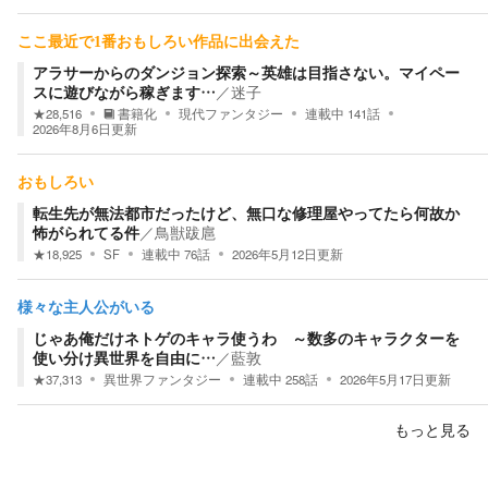
ここ最近で1番おもしろい作品に出会えた
アラサーからのダンジョン探索～英雄は目指さない。マイペー
スに遊びながら稼ぎます…
／
迷子
★
28,516
書籍化
現代ファンタジー
連載中
141
話
2026年8月6日
更新
おもしろい
転生先が無法都市だったけど、無口な修理屋やってたら何故か
怖がられてる件
／
鳥獣跋扈
★
18,925
SF
連載中
76
話
2026年5月12日
更新
様々な主人公がいる
じゃあ俺だけネトゲのキャラ使うわ ～数多のキャラクターを
使い分け異世界を自由に…
／
藍敦
★
37,313
異世界ファンタジー
連載中
258
話
2026年5月17日
更新
もっと見る