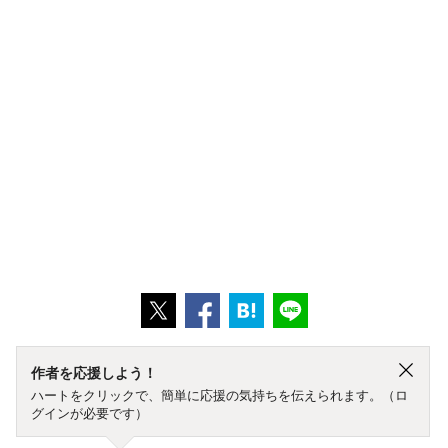
作者を応援しよう！
ハートをクリックで、簡単に応援の気持ちを伝えられます。（ロ
グインが必要です）