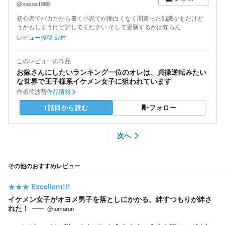
@xasaa1989
初心者でバカだから書く小説でが面白くなく間違った知識かもだけど
うかもしまうけど許してください そして更新するかは知らん
レビュー投稿
57
件
このレビューの作品
お嫁さんにしたいランキング一位のオレは、貞操逆転みたい
な世界で王子様系イケメン女子に狙われています
作者
佐波彗
作品情報
1話目から読む
フォロー
次へ
その他のおすすめレビュー
★★★
Excellent!!!
イケメン女子がオヨメ男子を落としにかかる。絆すつもりが絆さ
れた！
@tumarun