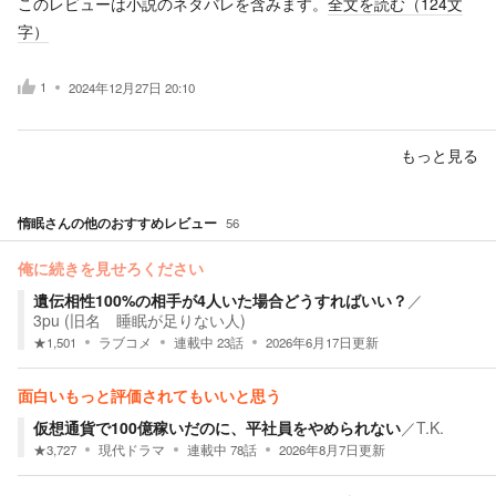
このレビューは小説のネタバレを含みます。
全文を読む（
124
文
字）
1
2024年12月27日 20:10
もっと見る
惰眠
さんの他のおすすめレビュー
56
俺に続きを見せろください
遺伝相性100%の相手が4人いた場合どうすればいい？
／
3pu (旧名 睡眠が足りない人)
★
1,501
ラブコメ
連載中
23
話
2026年6月17日
更新
面白いもっと評価されてもいいと思う
仮想通貨で100億稼いだのに、平社員をやめられない
／
T.K.
★
3,727
現代ドラマ
連載中
78
話
2026年8月7日
更新