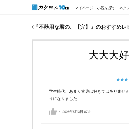
マイページ
小説を探す
ネク
『
不器用な君の、【完】
』のおすすめレビュー
『
不器用な君の、【完】
』のおすすめレ
大大大
★★★
学生時代、あまり古典は好きではありませ
うになりました。
2025年5月3日 07:21