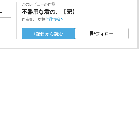
このレビューの作品
不器用な君の、【完】
ー
作者
春川 紗和
作品情報
1話目から読む
フォロー