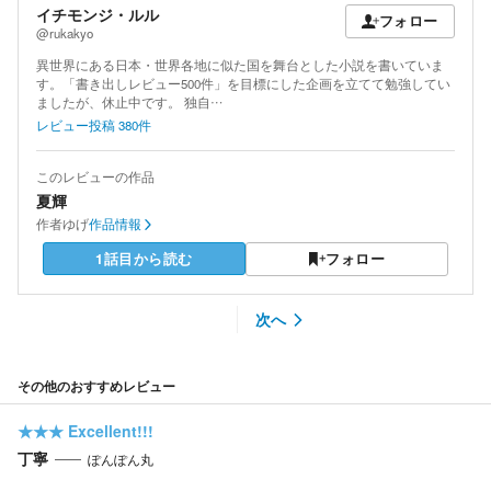
イチモンジ・ルル
フォロー
@rukakyo
異世界にある日本・世界各地に似た国を舞台とした小説を書いていま
す。「書き出しレビュー500件」を目標にした企画を立てて勉強してい
ましたが、休止中です。 独自…
レビュー投稿
380
件
このレビューの作品
夏輝
作者
ゆげ
作品情報
1話目から読む
フォロー
次へ
その他のおすすめレビュー
★★★
Excellent!!!
丁寧
ぽんぽん丸