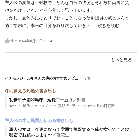
主人公の夏輝は不登校で、そんな自分の状況とそれ故に両親に負
担をかけていることを心苦しく思っています。
しかし、夏休みにひとりで赴くことになった劇団員の叔父さんと
過ごす内に、本来の自分を取り戻していき…
続きを読む
4
2024年8月25日 18:54
もっと見る
イチモンジ・ルル
さんの他のおすすめレビュー
379
冬に夢見る灼熱の書き出し
初夢甲子園⚾️嗚呼、延長二十五回
／
野栗
★
44
現代ファンタジー
完結済
1
話
2024年12月26日
更新
主人公の才と異質が伝わる書き出し
軍人少女は、今更になって学園で無双する〜俺が女ってことは
秘密でお願いします〜
／
落花生