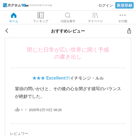
新規登録
ログイン
KADOKAWA Group
ホーム
ランキング
小説を探す
マイページ
その他
おすすめレビュー
閉じた日常が広い世界に開く予感
の書き出し
★★★
Excellent!!!
イチモンジ・ルル
冒頭の問いかけと、その後の心を閉ざす描写のバランス
が絶妙でした。
1
2025年2月10日 08:26
レビュワー