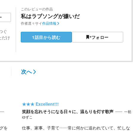
このレビューの作品
私はラブソングが嫌いだ
ー
作者
凛々サイ
作品情報
つぐ
1話目から読む
フォロー
ただけ
次へ
★★★
Excellent!!!
笑顔を忘れそうになる日々に、温もりを灯す歌声
一初
ゆずこ
グを
仕事、家事、子育て……常に何かに追われていて、忙しな