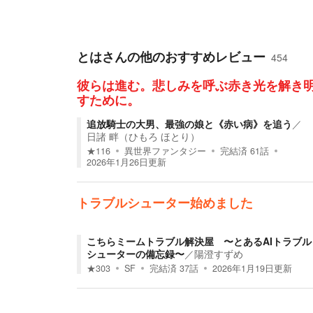
とは
さんの他のおすすめレビュー
454
彼らは進む。悲しみを呼ぶ赤き光を解き
すために。
追放騎士の大男、最強の娘と《赤い病》を追う
／
日諸 畔（ひもろ ほとり）
★
116
異世界ファンタジー
完結済
61
話
2026年1月26日
更新
トラブルシューター始めました
こちらミームトラブル解決屋 〜とあるAIトラブル
シューターの備忘録〜
／
陽澄すずめ
★
303
SF
完結済
37
話
2026年1月19日
更新