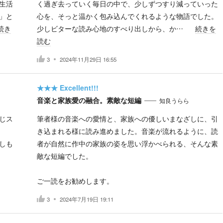
生活
く過ぎ去っていく毎日の中で、少しずつすり減っていった
」と
心を、そっと温かく包み込んでくれるような物語でした。
続き
少しビターな読み心地のすべり出しから、か…
続きを
読む
3
2024年11月29日 16:55
★★★
Excellent!!!
音楽と家族愛の融合。素敵な短編
知良うらら
じス
筆者様の音楽への愛情と、家族への優しいまなざしに、引
き込まれる様に読み進めました。音楽が流れるように、読
しも
者が自然に作中の家族の姿を思い浮かべられる、そんな素
敵な短編でした。
ご一読をお勧めします。
3
2024年7月19日 19:11