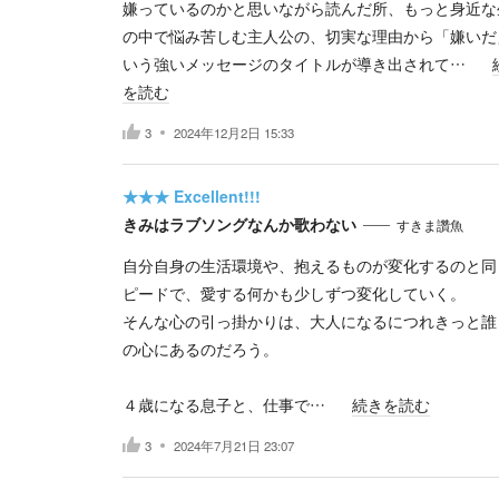
嫌っているのかと思いながら読んだ所、もっと身近な
の中で悩み苦しむ主人公の、切実な理由から「嫌いだ
いう強いメッセージのタイトルが導き出されて…
を読む
3
2024年12月2日 15:33
★★★
Excellent!!!
きみはラブソングなんか歌わない
すきま讚魚
自分自身の生活環境や、抱えるものが変化するのと同
ピードで、愛する何かも少しずつ変化していく。
そんな心の引っ掛かりは、大人になるにつれきっと誰
の心にあるのだろう。
４歳になる息子と、仕事で…
続きを読む
3
2024年7月21日 23:07