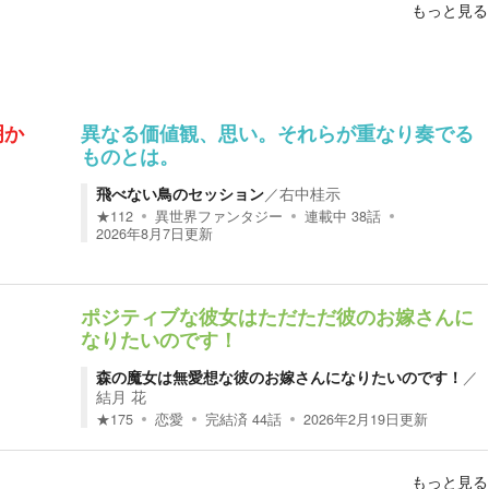
もっと見る
明か
異なる価値観、思い。それらが重なり奏でる
ものとは。
飛べない鳥のセッション
／
右中桂示
★
112
異世界ファンタジー
連載中
38
話
2026年8月7日
更新
ポジティブな彼女はただただ彼のお嫁さんに
なりたいのです！
森の魔女は無愛想な彼のお嫁さんになりたいのです！
／
結月 花
★
175
恋愛
完結済
44
話
2026年2月19日
更新
もっと見る