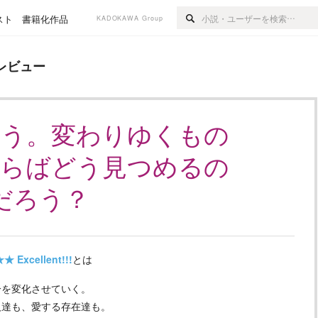
スト
書籍化作品
KADOKAWA Group
レビュー
まう。変わりゆくもの
ならばどう見つめるの
だろう？
★★
Excellent!!!
とは
分を変化させていく。
人達も、愛する存在達も。