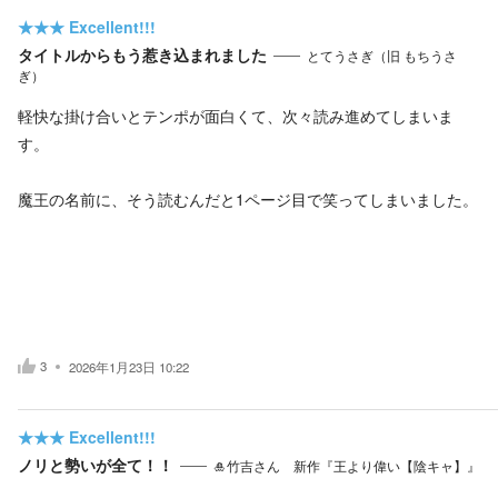
★★★
Excellent!!!
タイトルからもう惹き込まれました
とてうさぎ（旧 もちうさ
ぎ）
軽快な掛け合いとテンポが面白くて、次々読み進めてしまいま
す。
魔王の名前に、そう読むんだと1ページ目で笑ってしまいました。
3
2026年1月23日 10:22
★★★
Excellent!!!
ノリと勢いが全て！！
🎍竹吉さん 新作『王より偉い【陰キャ】』