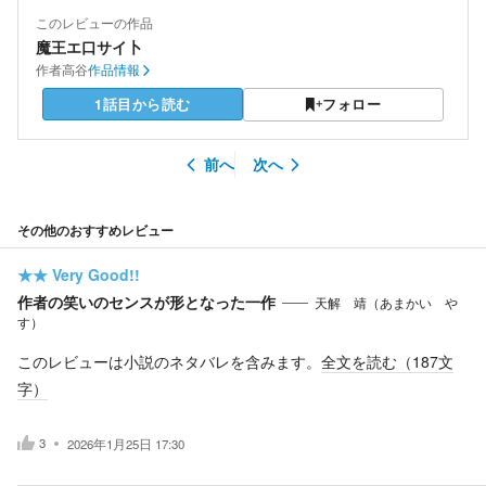
このレビューの作品
魔王エ口サイ卜
作者
高谷
作品情報
1話目から読む
フォロー
前へ
次へ
その他のおすすめレビュー
★★
Very Good!!
作者の笑いのセンスが形となった一作
天解 靖（あまかい や
す）
このレビューは小説のネタバレを含みます。
全文を読む（
187
文
字）
3
2026年1月25日 17:30