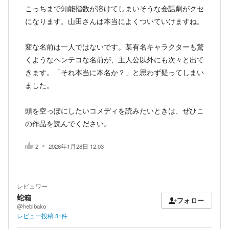
こっちまで知能指数が溶けてしまいそうな会話劇がクセ
になります。山田さんは本当によくついていけますね。
変な名前は一人ではないです。某有名キャラクターも驚
くようなヘンテコな名前が、主人公以外にも次々と出て
きます。「それ本当に本名か？」と思わず疑ってしまい
ました。
頭を空っぽにしたいコメディを読みたいときは、ぜひこ
の作品を読んでください。
2
2026年1月28日 12:03
レビュワー
蛇箱
フォロー
@hebibako
レビュー投稿
31
件