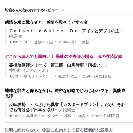
蛇箱
さんの他のおすすめレビュー
30
感情を糧に戦う者と、感情を殺そうとする者
Ｇａｌａｃｔｉｃ Ｗａｌｔｚ Ｄｒ．アインとデブリの主
／
桃馬 穂
★
102
SF
連載中
30
話
2026年7月15日
更新
どこから読んでも面白い！ 異能の治療師が贈る、魂の救済記録
霊枢治療師シリーズ 第二部 白川時雨「雨祓い」
／
井野匠（いのたくみ）
★
373
現代ファンタジー
完結済
34
話
2026年2月2日
更新
地味な能力と侮るなかれ。緻密な戦略でじわじわハマる、異能成
長譚
反転攻勢 ～ふざけた職業【カスタードプリン】。だが、それ
でも俺は必ず日本を取り…
／
銀騎士
★
2,640
異世界ファンタジー
連載中
161
話
2026年8月8日
更新
説明に終わらない、物語に血肉として宿る圧倒的な設定力