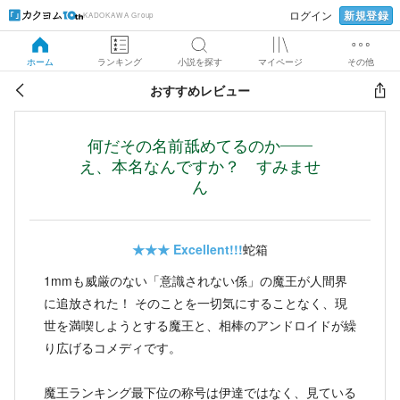
新規登録
ログイン
KADOKAWA Group
ホーム
ランキング
小説を探す
マイページ
その他
おすすめレビュー
何だその名前舐めてるのか——
え、本名なんですか？ すみませ
ん
★★★
Excellent!!!
蛇箱
1mmも威厳のない「意識されない係」の魔王が人間界
に追放された！ そのことを一切気にすることなく、現
世を満喫しようとする魔王と、相棒のアンドロイドが繰
り広げるコメディです。
魔王ランキング最下位の称号は伊達ではなく、見ている