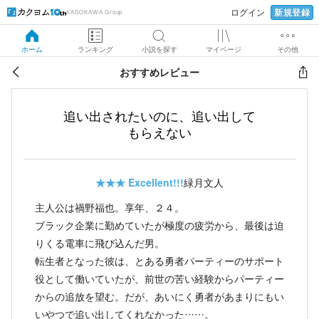
新規登録
ログイン
KADOKAWA Group
ホーム
ランキング
小説を探す
マイページ
その他
おすすめレビュー
追い出されたいのに、追い出して
もらえない
★★★
Excellent!!!
緑月文人
主人公は禍野福也。享年、２４。
ブラック企業に勤めていたが極度の疲労から、最後は迫
りくる電車に飛び込んだ男。
転生者となった彼は、とある勇者パーティーのサポート
役として働いていたが、前世の苦い経験からパーティー
からの追放を望む。だが、あいにく勇者があまりにもい
いやつで追い出してくれなかった……。