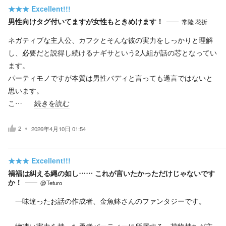
★★★
Excellent!!!
男性向けタグ付いてますが女性もときめけます！
常陸 花折
ネガティブな主人公、カフクとそんな彼の実力をしっかりと理解
し、必要だと説得し続けるナギサという2人組が話の芯となってい
ます。
パーティモノですが本質は男性バディと言っても過言ではないと
思います。
こ…
続きを読む
2
2026年4月10日 01:54
★★★
Excellent!!!
禍福は糾える縄の如し…… これが言いたかっただけじゃないです
か！
@Teturo
一味違ったお話の作成者、金魚鉢さんのファンタジーです。
物凄い実力を持った勇者パーティーに所属する、荷物持ちが主