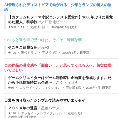
AI管理されたディストピアで紡がれる、少年とランプの魔人の物
語
【カクヨム10テーマ小説コンテスト受賞作】1000年ぶりに目覚
めた魔人、科学技…
／
和歌地ビール
★
380
SF
完結済
6
話
2026年3月16日
更新
いつもと違う道で見つけた、そこそこ綺麗な朝
そこそこ綺麗な朝
／
🚙=3
★
128
現代ドラマ
完結済
1
話
2026年6月21日
更新
この作品の温度感を『面白い！』と思ってくれる人へ、着実に届
いてほしい
ゲームクリエイターはゲーム制作時に企画書を作成します。だ
から小説執筆時にも企画…
／
さくらうづき
★
93
エッセイ・ノンフィクション
完結済
6
話
2026年7月1日
更新
日常を切り取ったシンプルで読みやすいエッセイ
２０２４年の遺言
／
星都ハナス
★
140
エッセイ・ノンフィクション
完結済
1
話
2024年12月22日
更新