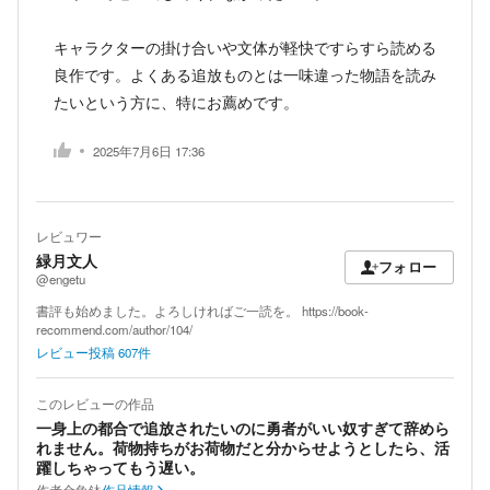
キャラクターの掛け合いや文体が軽快ですらすら読める
良作です。よくある追放ものとは一味違った物語を読み
たいという方に、特にお薦めです。
2025年7月6日 17:36
レビュワー
緑月文人
フォロー
@engetu
書評も始めました。よろしければご一読を。 https://book-
recommend.com/author/104/
レビュー投稿
607
件
このレビューの作品
一身上の都合で追放されたいのに勇者がいい奴すぎて辞めら
れません。荷物持ちがお荷物だと分からせようとしたら、活
躍しちゃってもう遅い。