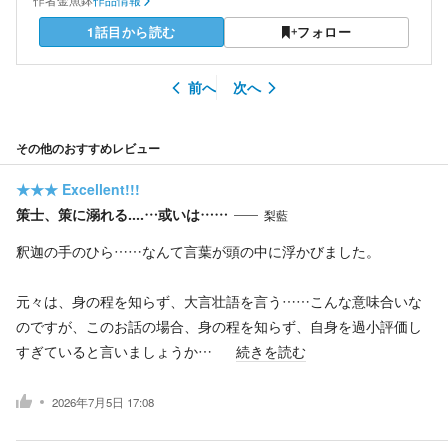
作者
金魚鉢
作品情報
1話目から読む
フォロー
前へ
次へ
その他のおすすめレビュー
★★★
Excellent!!!
策士、策に溺れる‥‥…或いは……
梨藍
釈迦の手のひら……なんて言葉が頭の中に浮かびました。
元々は、身の程を知らず、大言壮語を言う……こんな意味合いな
のですが、このお話の場合、身の程を知らず、自身を過小評価し
すぎていると言いましょうか…
続きを読む
2026年7月5日 17:08