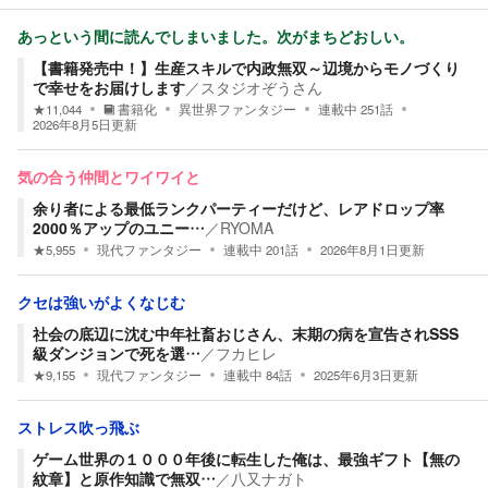
あっという間に読んでしまいました。次がまちどおしい。
【書籍発売中！】生産スキルで内政無双～辺境からモノづくり
で幸せをお届けします
／
スタジオぞうさん
★
11,044
書籍化
異世界ファンタジー
連載中
251
話
2026年8月5日
更新
気の合う仲間とワイワイと
余り者による最低ランクパーティーだけど、レアドロップ率
2000％アップのユニー…
／
RYOMA
★
5,955
現代ファンタジー
連載中
201
話
2026年8月1日
更新
クセは強いがよくなじむ
社会の底辺に沈む中年社畜おじさん、末期の病を宣告されSSS
級ダンジョンで死を選…
／
フカヒレ
★
9,155
現代ファンタジー
連載中
84
話
2025年6月3日
更新
ストレス吹っ飛ぶ
ゲーム世界の１０００年後に転生した俺は、最強ギフト【無の
紋章】と原作知識で無双…
／
八又ナガト