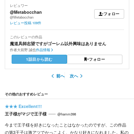
レビュワー
@Metabocchan
フォロー
@Metabocchan
レビュー投稿
109
件
このレビューの作品
魔道具師志望ですがゴーレム以外興味はありません
作者
大前野 誠也
作品情報
1話目から読む
フォロー
前へ
次へ
その他のおすすめレビュー
★★★
Excellent!!!
王子様がマジで王子様
@hamm398
今まで王子様を好きになったことはなかったのですが、この作品
の第3王子は激アツでかっこよく、かなり好きになれました。私の