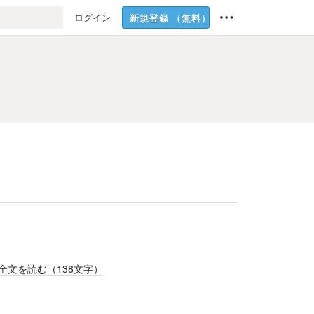
ログイン
新規登録
（無料）
全文を読む（
138
文字）