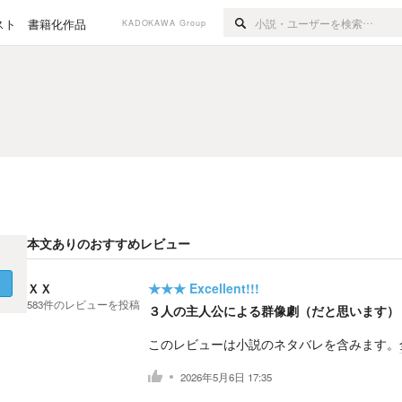
スト
書籍化作品
KADOKAWA Group
本文ありのおすすめレビュー
く
ＸＸ
★★★
Excellent!!!
583
件の
レビューを投稿
３人の主人公による群像劇（だと思います）
このレビューは小説のネタバレを含みます。
2026年5月6日 17:35