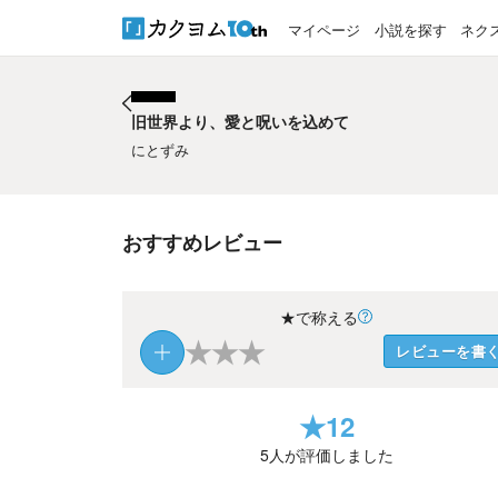
マイページ
小説を探す
ネク
旧世界より、愛と呪いを込めて
旧世界より、愛と呪いを込めて
にとずみ
おすすめレビュー
★で称える
★
★
★
レビューを書
★
12
5
人が評価しました